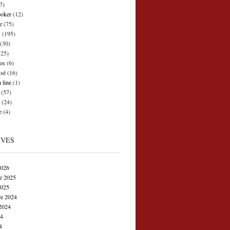
7)
poker
(12)
e
(75)
s
(195)
(30)
25)
os
(6)
ssé
(16)
 line
(1)
(57)
(24)
e
(4)
IVES
2026
e 2025
2025
e 2024
2024
24
4