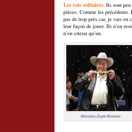
Les rois solitaires.
Ils sont pe
pièces. Comme les précédents. P
pas de trop près car, je vais en 
leur façon de jouer. Ils n’en res
n’en citerai qu’un.
Monsieur Doyle Brunson