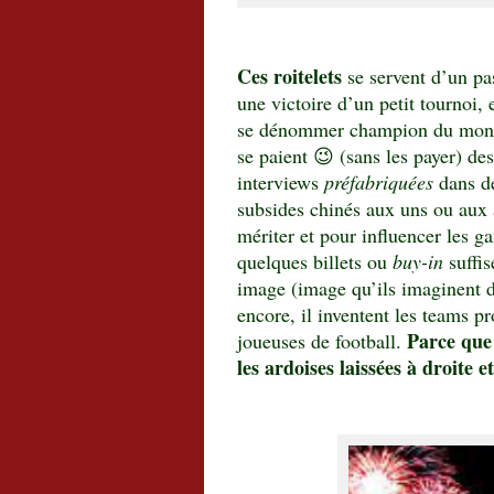
Ces roitelets
se servent d’un pas
une victoire d’un petit tournoi,
se dénommer champion du monde.
se paient 😉 (sans les payer) de
interviews
préfabriquées
dans de
subsides chinés aux uns ou aux a
mériter et pour influencer les g
quelques billets ou
buy-in
suffis
image (image qu’ils imaginent d
encore, il inventent les teams p
Parce que 
joueuses de football.
les ardoises laissées à droite e