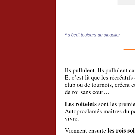
*
s’écrit toujours au singulier
___
Ils pullulent. Ils pullulent c
Et c’est là que les récréatifs
club ou de tournois, créent e
de roi sans cour…
Les roitelets
sont les premi
Autoproclamés maîtres du pok
vivre.
les rois so
Viennent ensuite