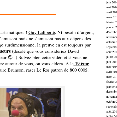
juin 201
mai 201
____________________
avril 20
mars 20
février 
janvier 
harismatiques !
Guy Laliberté
. Ni besoin d’argent,
décembr
novembr
 s’amusent mais ne s’amusent pas aux dépens des
octobre 
égo surdimensionné, la preuve en est toujours par
septemb
oueurs
(désolé que vous considériez David
août 20
r 😉 ) Suivez bien cette vidéo et si vous ne
juillet 2
juin 201
19 ème
ez autour de vous, on vous aidera. A la
mai 201
taire Brunson, raser Le Roi patron de 800 000$.
avril 20
mars 20
février 
janvier 
décembr
novembr
octobre 
septemb
août 20
juillet 2