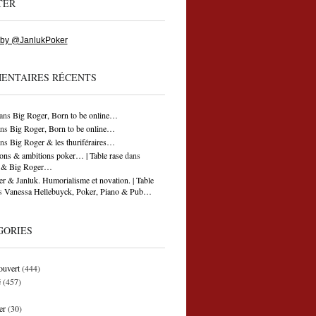
TER
 by @JanlukPoker
ENTAIRES RÉCENTS
ans
Big Roger, Born to be online…
ns
Big Roger, Born to be online…
ns
Big Roger & les thuriféraires…
ons & ambitions poker… | Table rase
dans
ti & Big Roger…
r & Janluk. Humorialisme et novation. | Table
s
Vanessa Hellebuyck, Poker, Piano & Pub…
GORIES
ouvert
(444)
é
(457)
er
(30)