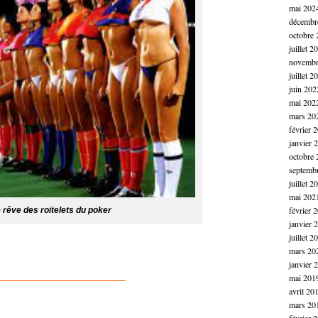
mai 202
décembr
octobre 
juillet 2
novembr
juillet 2
juin 202
mai 202
mars 20
février 
janvier 
octobre 
septemb
juillet 2
mai 202
février 
 rêve des roitelets du poker
janvier 
juillet 2
mars 20
janvier 
__________________
mai 201
avril 20
mars 20