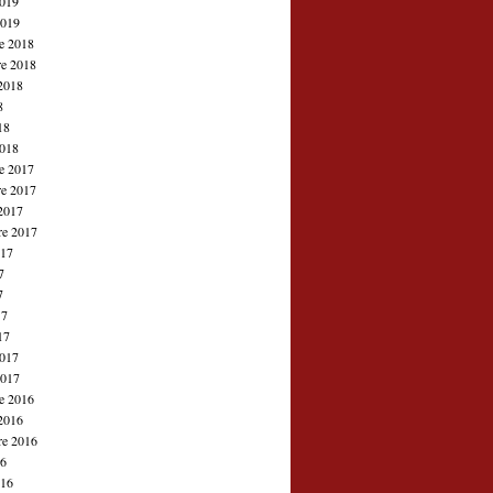
2019
2019
e 2018
e 2018
2018
8
18
2018
e 2017
e 2017
2017
re 2017
017
7
7
17
17
2017
2017
e 2016
2016
re 2016
16
016