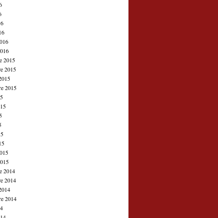
6
6
16
16
2016
2016
e 2015
e 2015
2015
re 2015
15
015
5
5
15
15
2015
2015
e 2014
e 2014
2014
re 2014
14
014