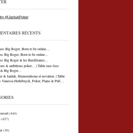
TER
 by @JanlukPoker
ENTAIRES RÉCENTS
ans
Big Roger, Born to be online…
ns
Big Roger, Born to be online…
ns
Big Roger & les thuriféraires…
ons & ambitions poker… | Table rase
dans
ti & Big Roger…
r & Janluk. Humorialisme et novation. | Table
s
Vanessa Hellebuyck, Poker, Piano & Pub…
GORIES
ouvert
(444)
é
(457)
er
(30)