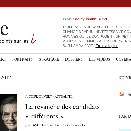
Table rase by Janluk Bertet
TABLERASE A DERANGE LE POKER. LEQ
CHANGE.DEVENU ININTERESSANT, CO
HOMMES QUI LE COMPOSENT. UN PETI
POUR DES HOMMES PETITS. OUVRONS
SUR LA VRAIE VIE !
En savoir plus
ERT
PORTRAITS
STRATÉGIE
DOSSIERS
LES VIDÉOS
COVERA
2017
SUIVR
Fl
À CŒUR OUVERT
/
ACTUALITÉ
La revanche des candidats
« différents »…
PAR J
par
le
•
JANLUK
5 avril 2017
4 Comments