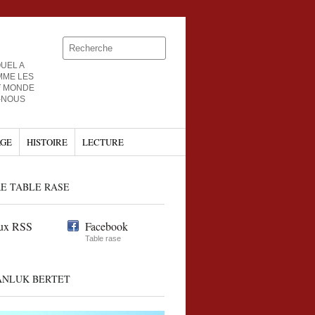
UEL A
MME LES
T MONDE
-NOUS
GE
HISTOIRE
LECTURE
E TABLE RASE
ux RSS
Facebook
Table rase
ANLUK BERTET