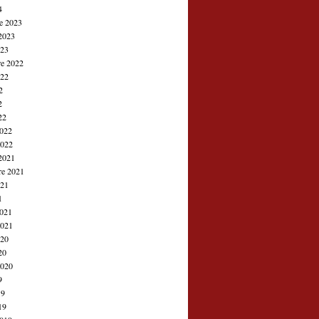
4
e 2023
2023
023
e 2022
022
2
2
22
2022
2022
2021
re 2021
021
1
2021
2021
020
20
2020
9
19
19