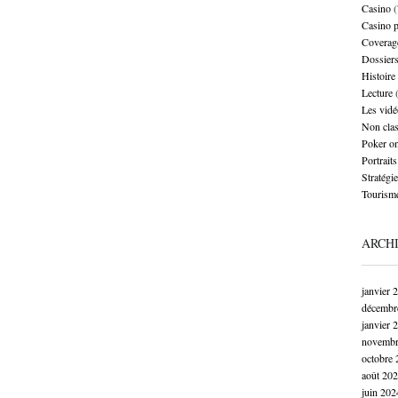
Casino
(
Casino 
Coverag
Dossier
Histoire
Lecture
(
Les vidé
Non cla
Poker on
Portraits
Stratégie
Tourism
ARCH
janvier 
décembr
janvier 
novembr
octobre 
août 20
juin 202