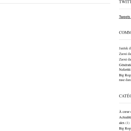
TWIT
Tweets
COMM
Janluk
d
Zaoui
da
Zaoui
da
Générati
Neferti
Big Roge
rase
dan
CATÉ
À cœur 
Actualit
alex
(1)
Big Rog