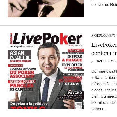
dossier de Ret
À CŒUR OUVERT
LivePoker
contenu in
par
le
JANLUK
22 a
Comme disait 
« Sans la libert
d’éloges flatte
éloges, il faut
bien. Ou mieux.
50 millions de 
partout…