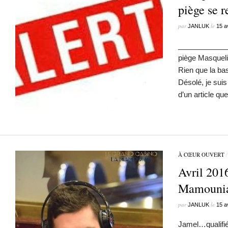
piège se 
par
le
JANLUK
15 a
_____________
piège Masqueli
Rien que la bas
Désolé, je suis
d’un article qu
À CŒUR OUVERT
Avril 201
Mamounia
par
le
JANLUK
15 a
Jamel…qualifi