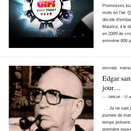
Promesses tou
mots en l’air.
décide d’embar
Maurice, il le di
en 2009 de croi
emmène 800 pe
HISTOIRE
/
PORTR
Edgar sans
jour…
par
le
JANLUK
27 a
. . Je ne sais 
journée de mar
temps présent. 
première nouve