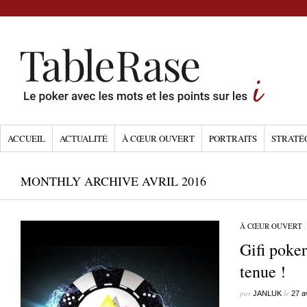
ACCUEIL
ACTUALITÉ
À CŒUR OUVERT
PORTRAITS
STRATÉ
MONTHLY ARCHIVE AVRIL 2016
À CŒUR OUVERT
Gifi poke
tenue !
par
le
JANLUK
27 a