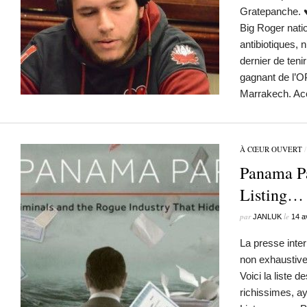
Gratepanche. 
Big Roger nati
antibiotiques,
dernier de tenir
gagnant de l’O
Marrakech. 
À CŒUR OUVERT
Panama P
Listing…
par
le
JANLUK
14 a
La presse inter
non exhaustiv
Voici la liste 
richissimes, a