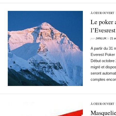
À CŒUR OUVERT
Le poker 
l’Evesrest
par
le
JANLUK
21 a
A partir du 31 
Everest Poker 
Début octobre 
migré et dispo
seront automat
comptes encor
À CŒUR OUVERT
Masquelie