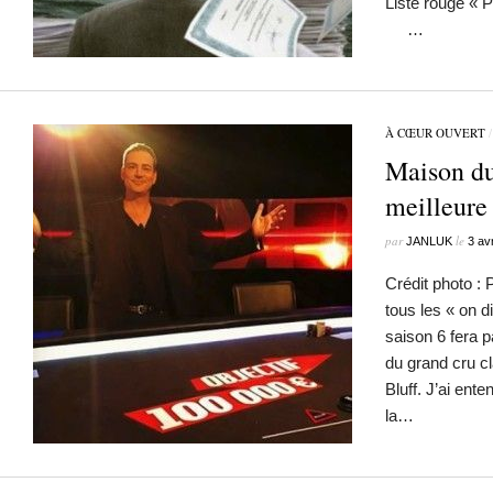
Liste rouge 
…
À CŒUR OUVERT
Maison du 
meilleure
par
le
JANLUK
3 av
Crédit photo :
tous les « on d
saison 6 fera p
du grand cru c
Bluff. J’ai en
la…