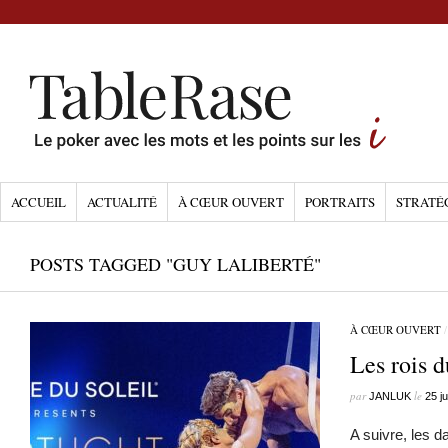
ACCUEIL
ACTUALITÉ
À CŒUR OUVERT
PORTRAITS
STRATÉ
POSTS TAGGED "GUY LALIBERTÉ"
À CŒUR OUVERT
Les rois 
par
le
JANLUK
25 ju
A suivre, les 