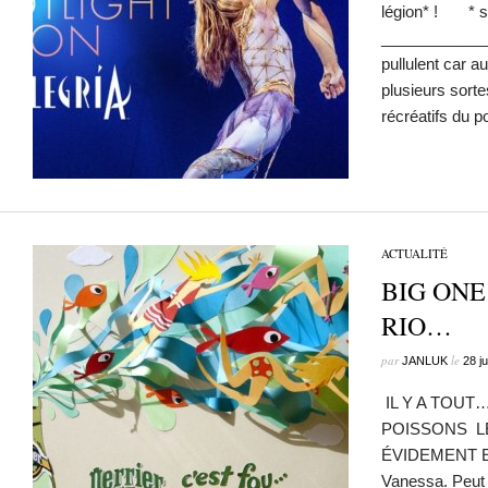
légion* ! * s’é
______________
pullulent car a
plusieurs sorte
récréatifs du 
ACTUALITÉ
BIG ONE
RIO…
par
le
JANLUK
28 j
IL Y A TOUT
POISSONS L
ÉVIDEMENT
Vanessa. Peut ê