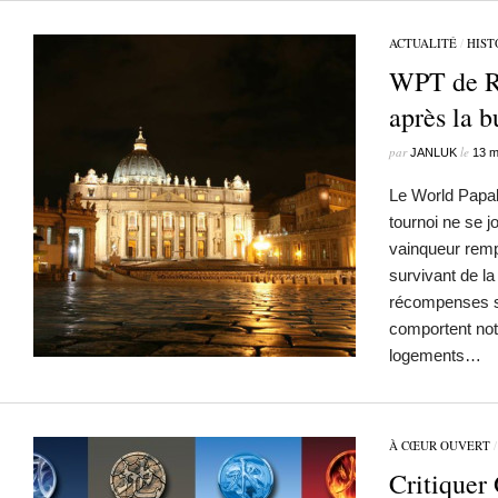
ACTUALITÉ
/
HIST
WPT de R
après la b
par
le
JANLUK
13 m
Le World Papal
tournoi ne se j
vainqueur remp
survivant de la
récompenses so
comportent not
logements…
À CŒUR OUVERT
Critiquer