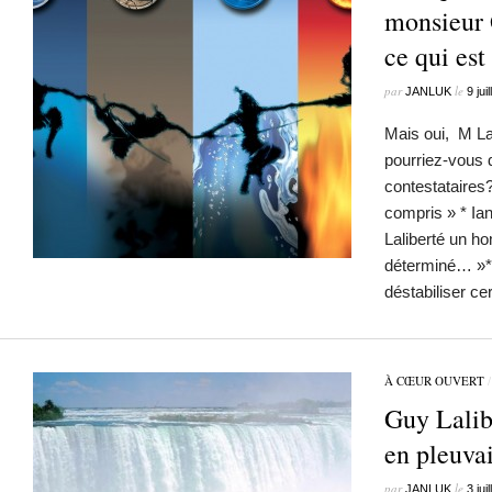
monsieur 
ce qui est
par
le
JANLUK
9 jui
Mais oui, M Lal
pourriez-vous 
contestataires?
compris » * Ia
Laliberté un h
déterminé… »**
déstabiliser ce
À CŒUR OUVERT
Guy Lalib
en pleuvai
par
le
JANLUK
3 jui