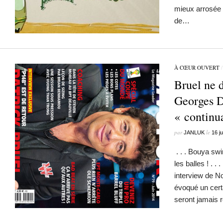
mieux arrosée 
de…
À CŒUR OUVERT
Bruel ne 
Georges D
« continua
par
le
JANLUK
16 j
. . . Bouya sw
les balles ! . . 
interview de N
évoqué un cert
seront jamais