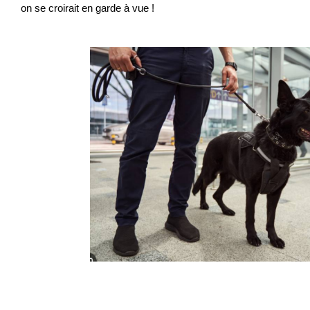
on se croirait en garde à vue !