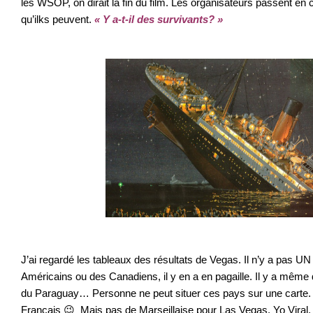
les WSOP, on dirait la fin du film. Les organisateurs passent en c
qu’ilks peuvent.
« Y a-t-il des survivants? »
J’ai regardé les tableaux des résultats de Vegas. Il n’y a pas U
Américains ou des Canadiens, il y en a en pagaille. Il y a mêm
du Paraguay… Personne ne peut situer ces pays sur une carte. 
Français 😉 Mais pas de Marseillaise pour Las Vegas. Yo Viral, lu