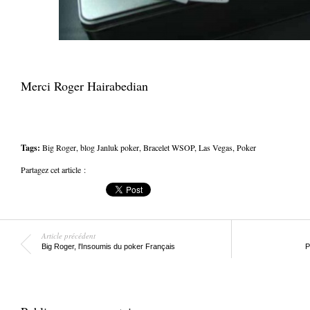
Merci Roger Hairabedian
Tags:
Big Roger
,
blog Janluk poker
,
Bracelet WSOP
,
Las Vegas
,
Poker
Partagez cet article :
Article précédent
Big Roger, l'Insoumis du poker Français
P