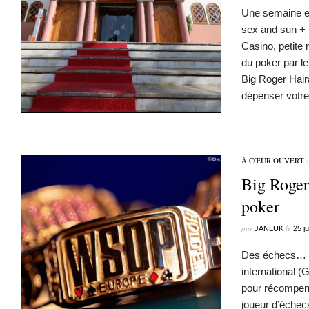
Une semaine e
sex and sun + ho
Casino, petite 
du poker par 
Big Roger Ha
dépenser votre
À CŒUR OUVERT
Big Roger
poker
par
le
JANLUK
25 j
Des échecs… L
international (
pour récompen
joueur d’échec