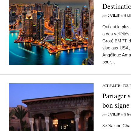
Destinati
par
le
JANLUK
9 jui
Qui est le pl
a des velléité
Gros) BMPT, d
sise aux USA, 
Angélique Ama
pour…
ACTUALITÉ
/
TOU
Partager 
bon signe 
par
le
JANLUK
5 fé
3e Saison Cha