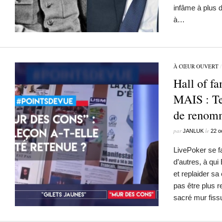
infâme à plus d’
à…
À CŒUR OUVERT
Hall of f
MAIS : Te
de renom
par
le
JANLUK
22 o
LivePoker se fa
d’autres, à qui
et replaider sa
pas être plus r
sacré mur fissu