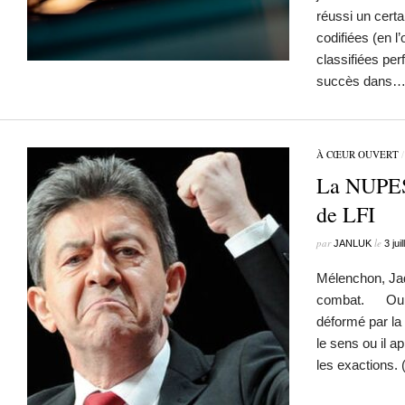
réussi un cert
codifiées (en l
classifiées per
succès dans
À CŒUR OUVERT
La NUPES
de LFI
par
le
JANLUK
3 jui
Mélenchon, Ja
combat. Oui il
déformé par la 
le sens ou il a
les exactions