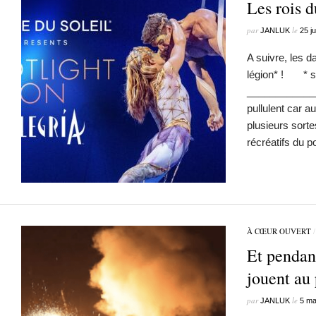
Les rois 
par
le
JANLUK
25 ju
A suivre, les 
légion* ! * s’é
______________
pullulent car a
plusieurs sorte
récréatifs du 
À CŒUR OUVERT
Et pendant
jouent a
par
le
JANLUK
5 ma