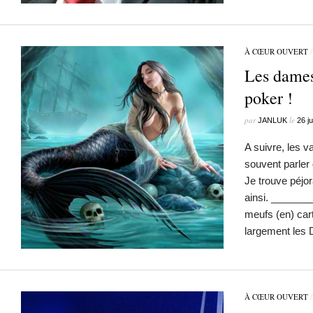
À CŒUR OUVERT
Les dames
poker !
par
le
JANLUK
26 ju
A suivre, les 
souvent parler
Je trouve péjor
ainsi. _______
meufs (en) ca
largement le
À CŒUR OUVERT