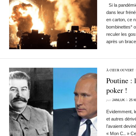
Si la pandémie
dans leur fréné
en carton, ce 
bombinettes* o
reculer les gos
après un brac
À CŒUR OUVERT
Poutine : 
poker !
par
le
JANLUK
25 f
Evidemment, les
et autres dérivé
l’avaient devin
« Mon C.. » Ce