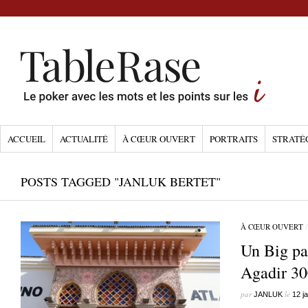
ACCUEIL
ACTUALITÉ
À CŒUR OUVERT
PORTRAITS
STRATÉ
POSTS TAGGED "JANLUK BERTET"
À CŒUR OUVERT
Un Big pa
Agadir 3
par
le
JANLUK
12 j