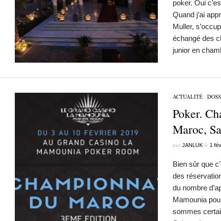
poker. Oui c’es
Quand j’ai app
Muller, s’occupa
échangé des ch
junior en cha
ACTUALITÉ
/
DOSS
Poker. Ch
Maroc, Sa
par
le
JANLUK
1 fé
Bien sûr que c’
des réservatio
du nombre d’ap
Mamounia pour 
sommes certain