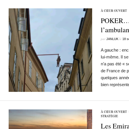
À CŒUR OUVERT
POKER… N
l’ambulan
par
le
JANLUK
18 s
A gauche : enc
lui-même. Il se
n’a pas été « s
de France de po
quelques année
bien représent
À CŒUR OUVERT
STRATÉGIE
Les Emira