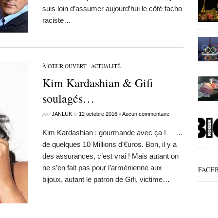
suis loin d’assumer aujourd’hui le côté facho
raciste…
À CŒUR OUVERT
/
ACTUALITÉ
Kim Kardashian & Gifi
soulagés…
par
le
•
JANLUK
12 octobre 2016
Aucun commentaire
Kim Kardashian : gourmande avec ça ! …
de quelques 10 Millions d’€uros. Bon, il y a
des assurances, c’est vrai ! Mais autant on
ne s’en fait pas pour l’arménienne aux
FACE
bijoux, autant le patron de Gifi, victime…