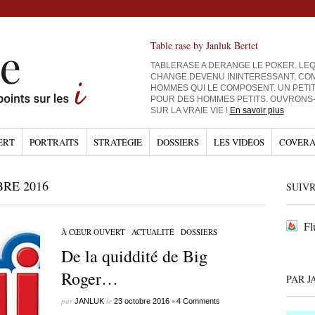
Table rase by Janluk Bertet
TABLERASE A DERANGE LE POKER. LEQ
CHANGE.DEVENU ININTERESSANT, CO
HOMMES QUI LE COMPOSENT. UN PETI
POUR DES HOMMES PETITS. OUVRONS
SUR LA VRAIE VIE !
En savoir plus
ERT
PORTRAITS
STRATÉGIE
DOSSIERS
LES VIDÉOS
COVERA
RE 2016
SUIVR
Fl
À CŒUR OUVERT
/
ACTUALITÉ
/
DOSSIERS
De la quiddité de Big
Roger…
PAR J
par
le
•
JANLUK
23 octobre 2016
4 Comments