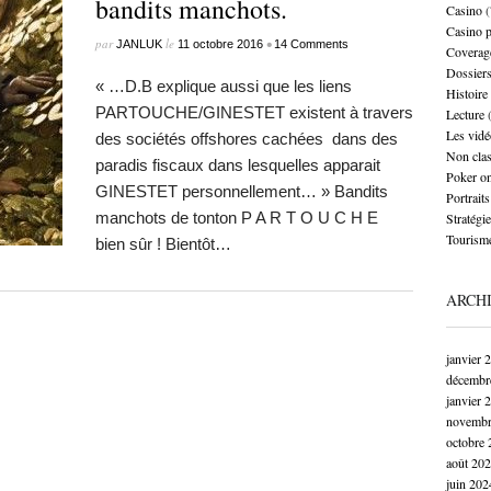
bandits manchots.
Casino
(
Casino 
par
le
•
JANLUK
11 octobre 2016
14 Comments
Coverag
Dossier
« …D.B explique aussi que les liens
Histoire
PARTOUCHE/GINESTET existent à travers
Lecture
(
Les vidé
des sociétés offshores cachées dans des
Non cla
paradis fiscaux dans lesquelles apparait
Poker on
GINESTET personnellement… » Bandits
Portraits
manchots de tonton P A R T O U C H E
Stratégie
Tourism
bien sûr ! Bientôt…
ARCH
janvier 
décembr
janvier 
novembr
octobre 
août 20
juin 202