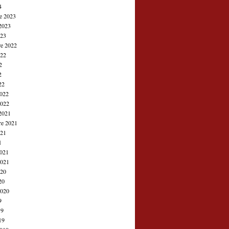
4
e 2023
2023
023
e 2022
022
2
2
22
2022
2022
2021
re 2021
021
1
2021
2021
020
20
2020
9
19
19