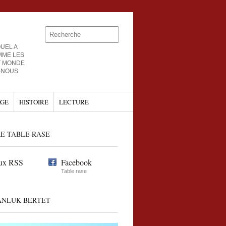
UEL A
MME LES
T MONDE
-NOUS
GE
HISTOIRE
LECTURE
E TABLE RASE
ux RSS
Facebook
Table rase
ANLUK BERTET