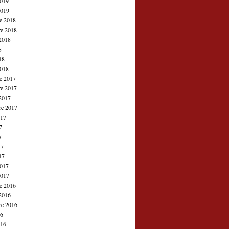
2019
2019
e 2018
e 2018
2018
8
18
2018
e 2017
e 2017
2017
re 2017
017
7
7
17
17
2017
2017
e 2016
2016
re 2016
16
016