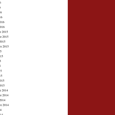
6
6
16
16
2016
2016
e 2015
e 2015
2015
re 2015
15
015
5
5
15
15
2015
2015
e 2014
e 2014
2014
re 2014
14
014