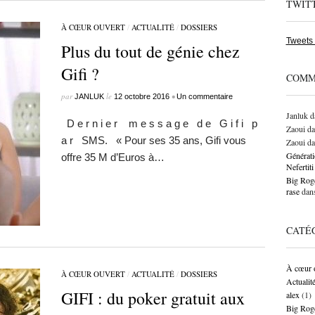
TWIT
À CŒUR OUVERT
/
ACTUALITÉ
/
DOSSIERS
Tweets
Plus du tout de génie chez
Gifi ?
COMM
par
le
•
JANLUK
12 octobre 2016
Un commentaire
Janluk
d
D e r n i e r m e s s a g e d e G i f i p
Zaoui
da
a r SMS. « Pour ses 35 ans, Gifi vous
Zaoui
da
Générati
offre 35 M d’Euros à…
Neferti
Big Roge
rase
dan
CATÉ
À cœur 
À CŒUR OUVERT
/
ACTUALITÉ
/
DOSSIERS
Actualit
GIFI : du poker gratuit aux
alex
(1)
Big Rog