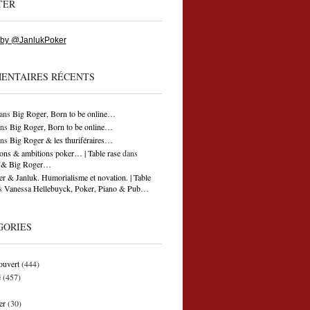
TER
 by @JanlukPoker
ENTAIRES RÉCENTS
ans
Big Roger, Born to be online…
ns
Big Roger, Born to be online…
ns
Big Roger & les thuriféraires…
ons & ambitions poker… | Table rase
dans
ti & Big Roger…
r & Janluk. Humorialisme et novation. | Table
s
Vanessa Hellebuyck, Poker, Piano & Pub…
GORIES
ouvert
(444)
é
(457)
er
(30)