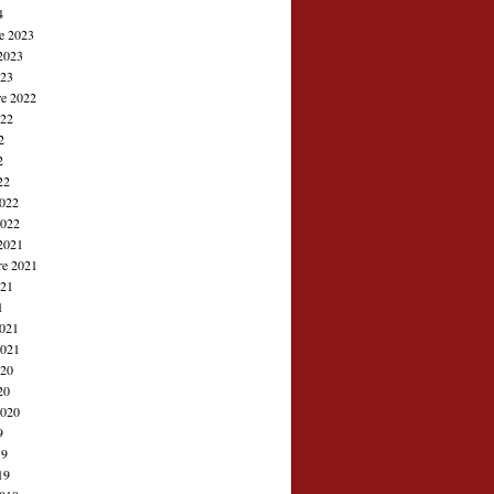
4
e 2023
2023
023
e 2022
022
2
2
22
2022
2022
2021
re 2021
021
1
2021
2021
020
20
2020
9
19
19