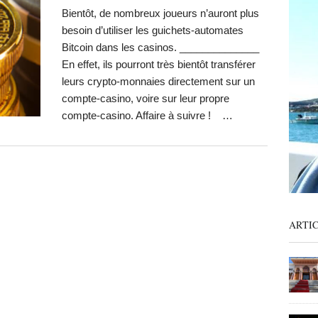
Bientôt, de nombreux joueurs n’auront plus
besoin d’utiliser les guichets-automates
Bitcoin dans les casinos. ______________
En effet, ils pourront très bientôt transférer
leurs crypto-monnaies directement sur un
compte-casino, voire sur leur propre
compte-casino. Affaire à suivre ! …
ARTI