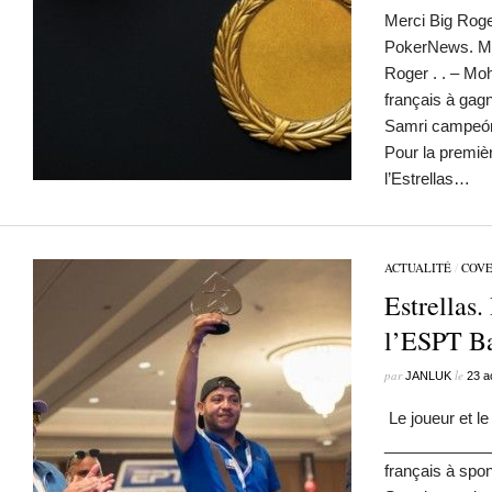
Merci Big Ro
PokerNews. M
Roger . . – M
français à ga
Samri campeón
Pour la premièr
l’Estrellas…
ACTUALITÉ
/
COV
Estrellas.
l’ESPT B
par
le
JANLUK
23 a
Le joueur et le
_____________
français à spo