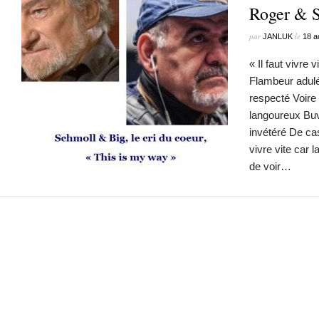
Roger & 
par
le
JANLUK
18 a
« Il faut vivr
Flambeur adul
respecté Voir
langoureux Bu
invétéré De cas
vivre vite car l
de voir…