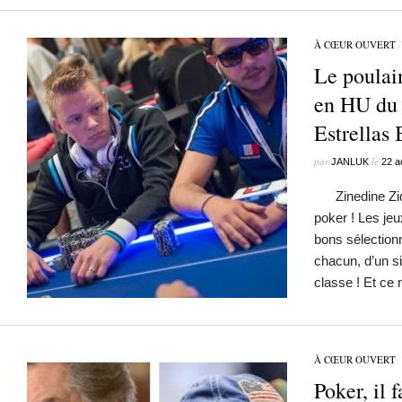
À CŒUR OUVERT
Le poula
en HU du
Estrellas
par
le
JANLUK
22 a
Zinedine Zida
poker ! Les jeux
bons sélection
chacun, d’un si
classe ! Et ce
À CŒUR OUVERT
Poker, il 