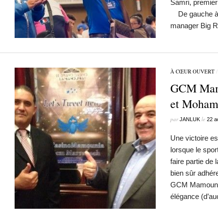
Samri, premier 
De gauche à dr
manager Big R
À CŒUR OUVERT
GCM Mamo
et Moha
par
le
JANLUK
22 a
Une victoire es
lorsque le spor
faire partie de
bien sûr adhér
GCM Mamounia.
élégance (d’a