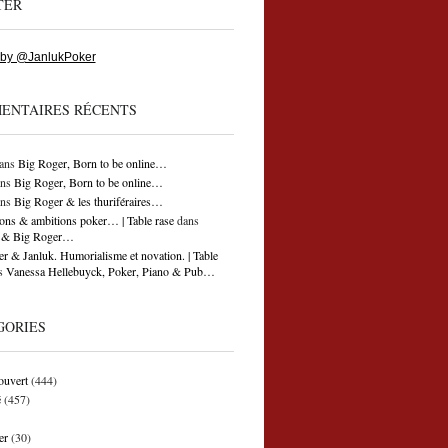
TER
 by @JanlukPoker
ENTAIRES RÉCENTS
ans
Big Roger, Born to be online…
ns
Big Roger, Born to be online…
ns
Big Roger & les thuriféraires…
ons & ambitions poker… | Table rase
dans
ti & Big Roger…
r & Janluk. Humorialisme et novation. | Table
s
Vanessa Hellebuyck, Poker, Piano & Pub…
GORIES
ouvert
(444)
é
(457)
er
(30)