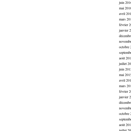
juin 201
mai 201
avril 20
mars 20
février 
janvier 
décembr
novembr
octobre 
septemb
août 20
juillet 2
juin 201
mai 201
avril 20
mars 20
février 
janvier 
décembr
novembr
octobre 
septemb
août 20
juillet 2