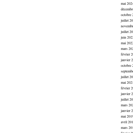
mai 202
décembr
octobre 
juillet 2
novembr
juillet 2
juin 202
mai 202
mars 20
février 
janvier 
octobre 
septemb
juillet 2
mai 202
février 
janvier 
juillet 2
mars 20
janvier 
mai 201
avril 20
mars 20