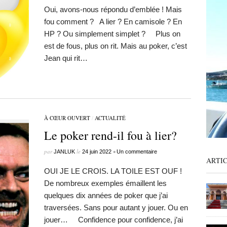
Oui, avons-nous répondu d’emblée ! Mais
fou comment ? A lier ? En camisole ? En
HP ? Ou simplement simplet ? Plus on
est de fous, plus on rit. Mais au poker, c’est
Jean qui rit…
À CŒUR OUVERT
/
ACTUALITÉ
Le poker rend-il fou à lier?
par
le
•
JANLUK
24 juin 2022
Un commentaire
ARTI
OUI JE LE CROIS. LA TOILE EST OUF !
De nombreux exemples émaillent les
quelques dix années de poker que j’ai
traversées. Sans pour autant y jouer. Ou en
jouer… Confidence pour confidence, j’ai