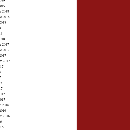
2019
2019
e 2018
e 2018
2018
8
18
2018
e 2017
e 2017
2017
re 2017
017
7
7
17
17
2017
2017
e 2016
2016
re 2016
16
016