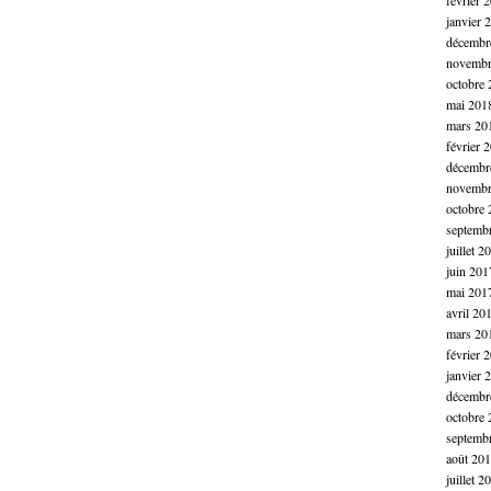
février 
janvier 
décembr
novembr
octobre 
mai 201
mars 20
février 
décembr
novembr
octobre 
septemb
juillet 2
juin 201
mai 201
avril 20
mars 20
février 
janvier 
décembr
octobre 
septemb
août 20
juillet 2