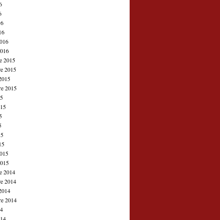
6
6
16
16
2016
2016
e 2015
e 2015
2015
re 2015
15
015
5
5
15
15
2015
2015
e 2014
e 2014
2014
re 2014
14
014