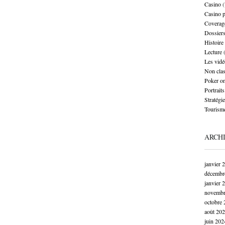
Casino
(
Casino 
Coverag
Dossier
Histoire
Lecture
(
Les vidé
Non cla
Poker on
Portraits
Stratégie
Tourism
ARCH
janvier 
décembr
janvier 
novembr
octobre 
août 20
juin 202