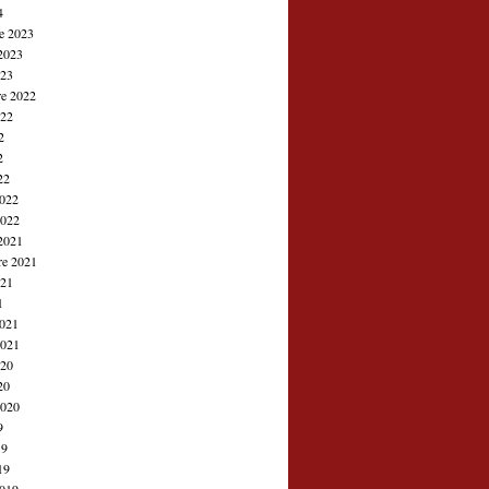
4
e 2023
2023
023
e 2022
022
2
2
22
2022
2022
2021
re 2021
021
1
2021
2021
020
20
2020
9
19
19