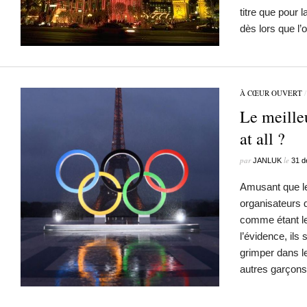
titre que pour 
dès lors que l
À CŒUR OUVERT
Le meille
at all ?
par
le
JANLUK
31 d
Amusant que le
organisateurs 
comme étant l
l’évidence, ils 
grimper dans le
autres garçon