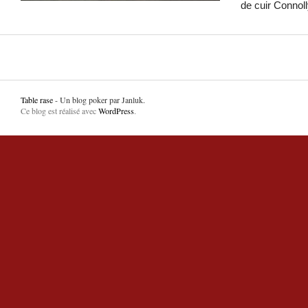
de cuir Connol
Table rase
- Un blog poker par Janluk.
Ce blog est réalisé avec
WordPress
.