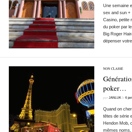
Une semaine e
sex and sun + ho
Casino, petite 
du poker par 
Big Roger Ha
dépenser votre
NON CLASSÉ
Génératio
poker…
par
le
JANLUK
6 ja
Quand on cherc
têtes de série 
Hendon Mob, o
mêmes noms. C