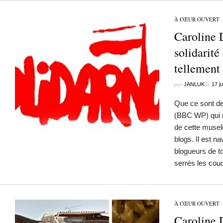
À CŒUR OUVERT
Caroline 
solidarité
tellement
par
le
JANLUK
17 ju
Que ce sont de
(BBC WP) qui re
de cette museli
blogs. Il est n
blogueurs de t
serrés les co
À CŒUR OUVERT
Caroline 