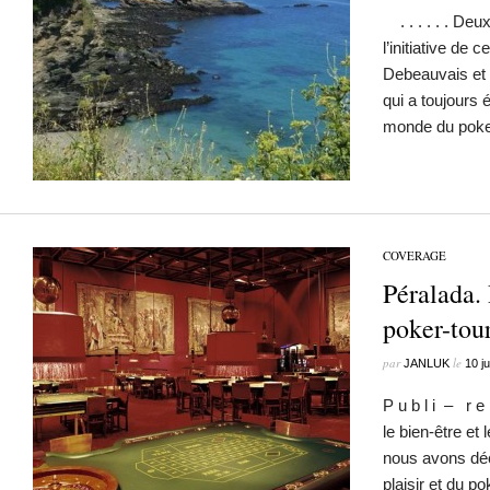
. . . . . . Deu
l’initiative de 
Debeauvais et 
qui a toujours 
monde du poke
COVERAGE
Péralada. 
poker-to
par
le
JANLUK
10 ju
P u b l i – r e 
le bien-être et 
nous avons déc
plaisir et du p