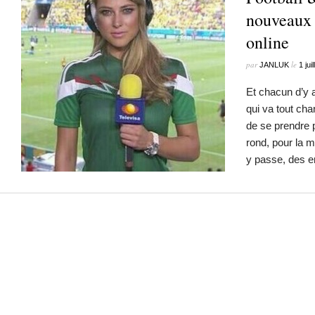
nouveaux
online
par
le
JANLUK
1 jui
Et chacun d’y a
qui va tout cha
de se prendre 
rond, pour la 
y passe, des 