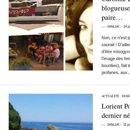
blogueuse
paire…
par
le
JANLUK
14 ju
Non, ce n’est 
saurait ! D’aill
d’être misogyne
l’image des fe
bounties), fait
profanes, aux
ACTUALITÉ
/
DOSS
Lorient P
dernier n
par
le
JANLUK
11 ju