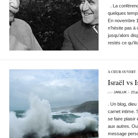
. La conférenc
quelques temps
En novembre 19
n’hésite pas à di
jusqu’alors dis
restés ce qu’i
À CŒUR OUVERT
Israël vs 
par
le
JANLUK
23 ju
. Un blog, die
carnet intime. 
se faire plaisir 
aux autres. Ou 
message person