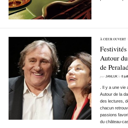
À CŒUR OUVERT
Festivités
Autour du
de Perala
par
le
JANLUK
8 jui
. Il y a une vie
Autour de la da
des lectures, 
chacun retrou
passions favor
du château-ca