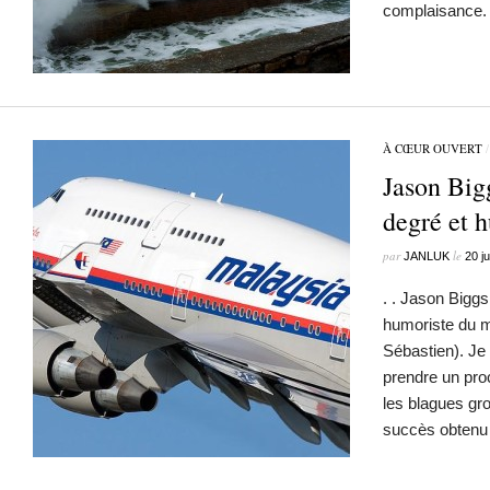
complaisance.
À CŒUR OUVERT
Jason Big
degré et 
par
le
JANLUK
20 ju
. . Jason Bigg
humoriste du 
Sébastien). Je
prendre un proc
les blagues gr
succès obten