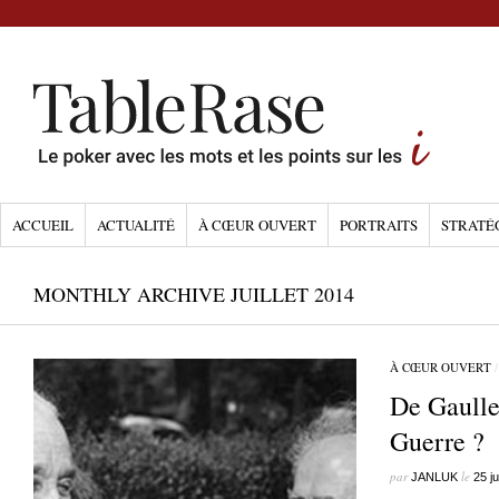
ACCUEIL
ACTUALITÉ
À CŒUR OUVERT
PORTRAITS
STRATÉ
MONTHLY ARCHIVE JUILLET 2014
À CŒUR OUVERT
De Gaulle
Guerre ?
par
le
JANLUK
25 ju