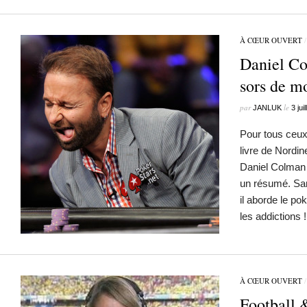
À CŒUR OUVERT
Daniel Co
sors de m
par
le
JANLUK
3 jui
Pour tous ceux 
livre de Nordi
Daniel Colman a
un résumé. San
il aborde le po
les addictions
À CŒUR OUVERT
Football &