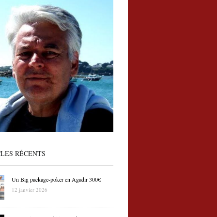
CLES RÉCENTS
Un Big package-poker en Agadir 300€
12 janvier 2026