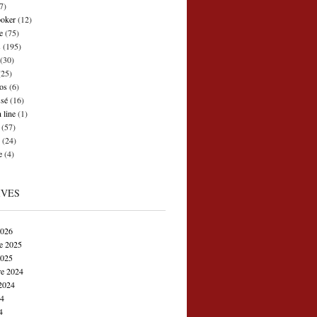
7)
poker
(12)
e
(75)
s
(195)
(30)
25)
os
(6)
ssé
(16)
 line
(1)
(57)
(24)
e
(4)
IVES
2026
e 2025
2025
e 2024
2024
24
4