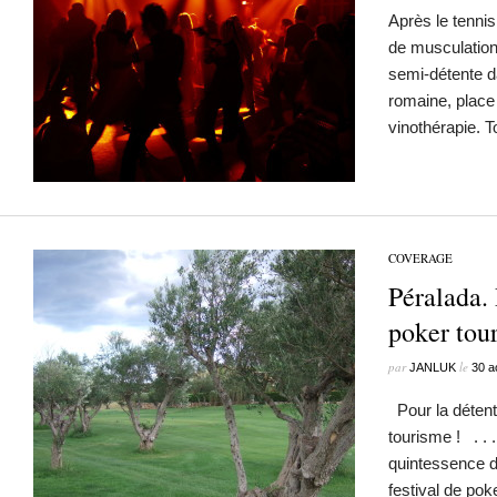
Après le tennis 
de musculation 
semi-détente d
romaine, place 
vinothérapie. T
COVERAGE
Péralada. 
poker to
par
le
JANLUK
30 a
Pour la détente
tourisme ! . . 
quintessence du
festival de po