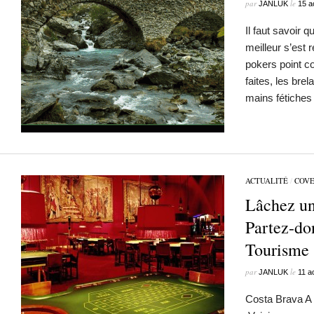
par
le
JANLUK
15 a
Il faut savoir q
meilleur s’est r
pokers point co
faites, les brel
mains fétiches
ACTUALITÉ
/
COV
Lâchez un
Partez-do
Tourisme 
par
le
JANLUK
11 a
Costa Brava A 