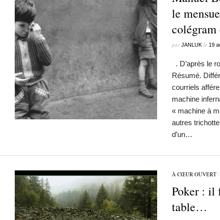
le mensue
colégram
par
le
JANLUK
19 a
. D’après le r
Résumé. Différe
courriels affér
machine infern
« machine à mo
autres trichott
d’un…
À CŒUR OUVERT
Poker : il 
table…