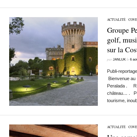
ACTUALITÉ
/
COV
Groupe Pe
golf, mus
sur la Cos
par
le
JANLUK
6 ao
Publi-reportag
Bienvenue au 
Peralada . Rar
château… . Po
tourisme, in
ACTUALITÉ
/
COV