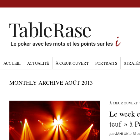
ACCUEIL
ACTUALITÉ
À CŒUR OUVERT
PORTRAITS
STRATÉ
MONTHLY ARCHIVE AOÛT 2013
À CŒUR OUVERT
Le week en
teuf » à 
par
le
JANLUK
31 a