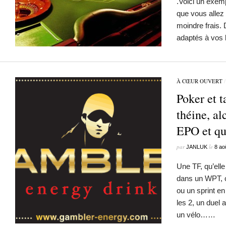
.Voici un exem
que vous allez 
moindre frais. 
adaptés à vos 
À CŒUR OUVERT
Poker et t
théine, al
EPO et qu
par
le
JANLUK
8 ao
Une TF, qu’elle
dans un WPT, c
ou un sprint en 
les 2, un duel 
un vélo……