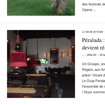
des festivals 
Opens…
À CŒUR OUVERT
Péralada :
devient r
par
le
JANLUK
28 a
Un Groupe, une
Région, aux Art
poker ! Avant d
Le Grup Perala
l’ensemble de
! Nous somm