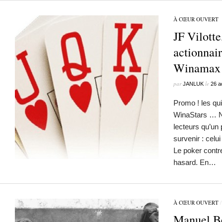
À CŒUR OUVERT
JF Vilott
actionnair
Winamax
par
le
JANLUK
26 a
Promo ! les qui
WinaStars … No
lecteurs qu’un p
survenir : celu
Le poker contre
hasard. En…
À CŒUR OUVERT
Manuel B