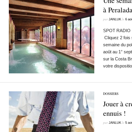
Une semain
à Peralada
par
le
JANLUK
6 ao
SPOT RADIO
Cliquez 2 fois s
semaine du pok
août au 1° sep
sur la Costa Br
votre disposit
DOSSIERS
Jouer à cr
ennuis !
par
le
JANLUK
5 ao