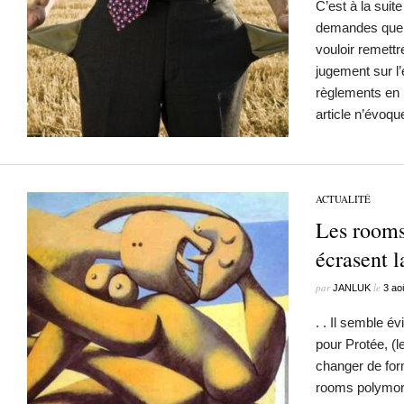
C’est à la suit
demandes que j’
vouloir remettr
jugement sur l’
règlements en p
article n’évoq
ACTUALITÉ
Les rooms
écrasent 
par
le
JANLUK
3 ao
. . Il semble é
pour Protée, (l
changer de for
rooms polymorp