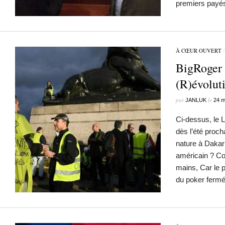
premiers pay
À CŒUR OUVERT
BigRoger 
(R)évolut
par
le
JANLUK
24 m
Ci-dessus, le L
dès l’été proch
nature à Dakar
américain ? Co
mains, Car le 
du poker ferm