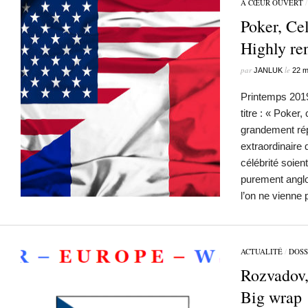
À CŒUR OUVERT
Poker, Cel
Highly r
par
le
JANLUK
22 m
Printemps 2019
titre : « Poker
grandement r
extraordinaire 
célébrité soien
purement anglo
l’on ne vienne
ACTUALITÉ
/
DOSS
Rozvadov,
Big wrap 