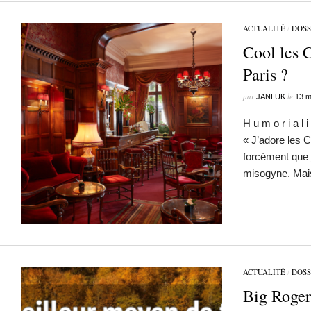
ACTUALITÉ
/
DOSS
Cool les 
Paris ?
par
le
JANLUK
13 m
H u m o r i a l 
« J’adore les C
forcément que 
misogyne. Ma
ACTUALITÉ
/
DOSS
Big Roger 