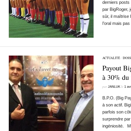
derniers posts
par BigRoger, j
sûr, il maîtrise
l’oral mais pas
ACTUALITÉ
/
DOSS
Payout Bi
à 30% du f
par
le
JANLUK
1 av
B.P.O. (Big Pa
à son actif. Bi
parfois son cô
surprendre par 
ingéniosité. M