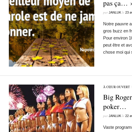
pas ça… 
par
le
JANLUK
23 a
Notre pauvre a
gros buzz en fr
Pour environ 1
peut être et av
chose moi qui
À CŒUR OUVERT
Big Roger
poker…
par
le
JANLUK
22 a
Vaste programm