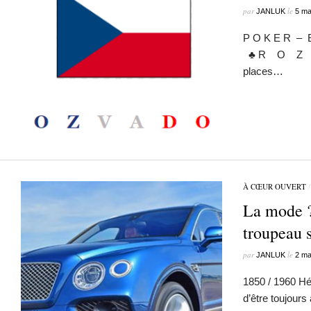
par
le
JANLUK
5 ma
P O K E R – 
♣ R O Z 
places…
À CŒUR OUVERT
La mode 
troupeau s
par
le
JANLUK
2 ma
1850 / 1960 Hé 
d’être toujours