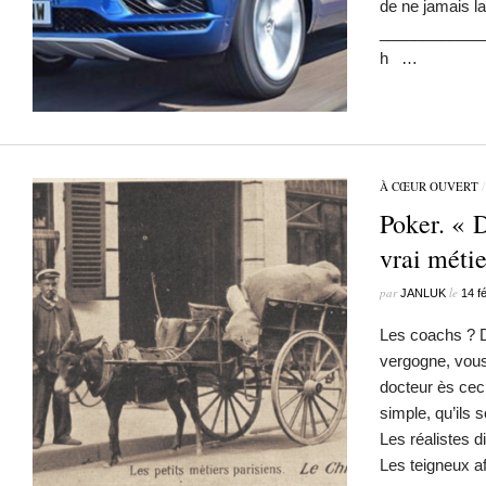
de ne jamais la
_________
h …
À CŒUR OUVERT
Poker. « D
vrai métie
par
le
JANLUK
14 f
Les coachs ? D
vergogne, vous 
docteur ès cec
simple, qu’ils s
Les réalistes d
Les teigneux af