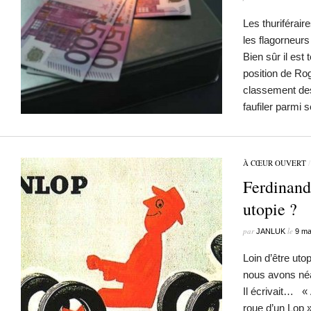
Les thuriférair
les flagorneu
Bien sûr il est 
position de Ro
classement des
faufiler parmi 
À CŒUR OUVERT
Ferdinand
utopie ?
par
le
JANLUK
9 ma
Loin d’être ut
nous avons néa
Il écrivait… « A
roue d’un Lop 