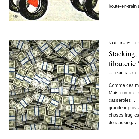
boute-en-train
À CŒUR OUVERT
Stacking,
filouterie 
par
le
JANLUK
18 m
Comme ces mot
Mais comme ils
casseroles … 
grandeur puis 
choses fragile
de stacking.…