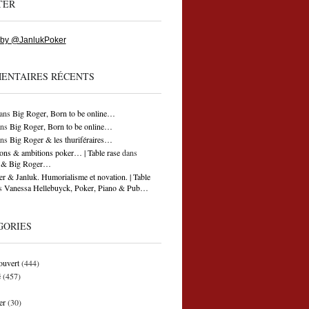
TER
 by @JanlukPoker
ENTAIRES RÉCENTS
ans
Big Roger, Born to be online…
ns
Big Roger, Born to be online…
ns
Big Roger & les thuriféraires…
ons & ambitions poker… | Table rase
dans
ti & Big Roger…
r & Janluk. Humorialisme et novation. | Table
s
Vanessa Hellebuyck, Poker, Piano & Pub…
GORIES
ouvert
(444)
é
(457)
er
(30)