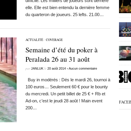
difficile. Les milliers de joueurs sont derrière
elle. Elle est bien entendu la dernière femme
du quarteron de joueurs. 25 lefts. 21.00…
ACTUALITÉ
/
COVERAGE
Semaine d’été du poker à
Peralada 26 au 31 août
par
le
•
JANLUK
20 août 2014
Aucun commentaire
Buy in modérés : Dés le mardi 26, tournoi à
100 euros… Seulement 60 € pour le bounty
du mercredi. Un petit billet de 25 € + Rb et
Ad-on, c’est le jeudi 28 août ! Main event
FACE
200…