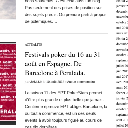
février 
bons souvenirs. C’est cela aussi un blog.
janvier 
Pas seulement des prises de position sur
décembr
des sujets précis. Ou prendre parti à propos
novembr
de polémiques.…
octobre 
mai 201
mars 20
février 
décembr
ACTUALITÉ
novembr
Festivals poker du 16 au 31
octobre 
septemb
août en Espagne. De
juillet 2
Barcelone à Peralada.
juin 201
mai 201
par
le
•
avril 20
JANLUK
10 août 2014
Aucun commentaire
mars 20
La saison 11 des EPT PokerStars promet
février 
janvier 
d’être plus grande et plus belle que jamais.
décembr
Centième épreuve EPT oblige. Barcelone, là
octobre 
où tout a commencé, est un des seuls
septemb
août 20
events à avoir toujours figuré au cours de
juillet 2
ces dix dernières…