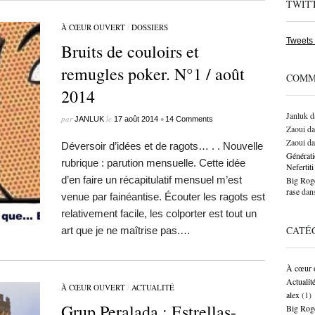
TWIT
À CŒUR OUVERT
/
DOSSIERS
Tweets
Bruits de couloirs et
remugles poker. N°1 / août
COMM
2014
Janluk
d
par
le
•
JANLUK
17 août 2014
14 Comments
Zaoui
da
Zaoui
da
Déversoir d’idées et de ragots… . . Nouvelle
Générati
rubrique : parution mensuelle. Cette idée
Neferti
d’en faire un récapitulatif mensuel m’est
Big Roge
rase
dan
venue par fainéantise. Écouter les ragots est
relativement facile, les colporter est tout un
CATÉ
art que je ne maîtrise pas.…
À cœur 
Actualit
À CŒUR OUVERT
/
ACTUALITÉ
alex
(1)
Grup Peralada : Estrellas-
Big Rog