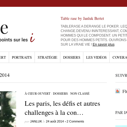
Table rase by Janluk Bertet
TABLERASE A DERANGE LE POKER. LEQ
CHANGE.DEVENU ININTERESSANT, CO
HOMMES QUI LE COMPOSENT. UN PETI
POUR DES HOMMES PETITS. OUVRONS
SUR LA VRAIE VIE !
En savoir plus
ERT
PORTRAITS
STRATÉGIE
DOSSIERS
LES VIDÉOS
COVERA
2014
SUIVR
Fl
À CŒUR OUVERT
/
DOSSIERS
/
NON CLASSÉ
Les paris, les défis et autres
challenges à la con…
PAR J
par
le
•
JANLUK
24 août 2014
2 Comments