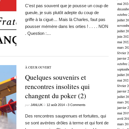
mai 202
C’est pas souvent que je pousse un coup de
décembr
gueule, je suis plutôt adepte du coup de
octobre 
griffe à la ciguë… Mais là Charles, faut pas
juillet 2
novembr
pousser mémère dans les orties ! . . . . NON
juillet 2
. Question :…
juin 202
mai 202
mars 20
février 
janvier 
octobre 
À CŒUR OUVERT
septemb
juillet 2
Quelques souvenirs et
mai 202
rencontres insolites qui
février 
janvier 
changent du poker (2)
juillet 2
mars 20
par
le
•
JANLUK
12 août 2014
3 Comments
janvier 
mai 201
Des rencontres saugrenues et fortuites, qui
avril 20
se sont avérées drôles à terme et qui font de
mars 20