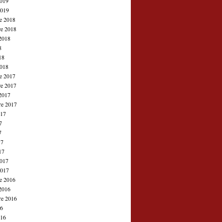
2019
2019
e 2018
e 2018
2018
8
18
2018
e 2017
e 2017
2017
re 2017
017
7
7
17
17
2017
2017
e 2016
2016
re 2016
16
016