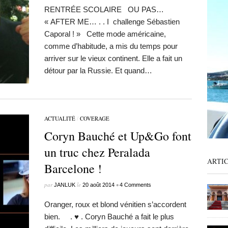
RENTRÉE SCOLAIRE OU PAS…
« AFTER ME… . . I challenge Sébastien
Caporal ! » Cette mode américaine,
comme d’habitude, a mis du temps pour
arriver sur le vieux continent. Elle a fait un
détour par la Russie. Et quand…
ACTUALITÉ
/
COVERAGE
Coryn Bauché et Up&Go font
un truc chez Peralada
ARTI
Barcelone !
par
le
•
JANLUK
20 août 2014
4 Comments
Oranger, roux et blond vénitien s’accordent
bien. . ♥ . Coryn Bauché a fait le plus