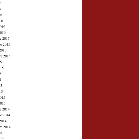
6
6
16
16
2016
2016
e 2015
e 2015
2015
re 2015
15
015
5
5
15
15
2015
2015
e 2014
e 2014
2014
re 2014
14
014