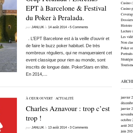
Casino
(
EPT à Barcelone & Festival
Casino 
Coverag
du Poker à Peralada.
Dossier
Histoire
par
le
•
JANLUK
14 août 2014
5 Comments
Lecture
(
Les vidé
. L’EPT Barcelone est à la veille d’ouvrir et
Non cla
de faire le buzz poker habituel. De très
Poker on
nombreux réguliers, qui ne manqueraient cet
Portraits
Stratégie
event classique pour rien au monde, sont
Tourism
inscrits de longue date. PokerStars en tête.
En 2014,…
ARCH
janvier 
À CŒUR OUVERT
/
ACTUALITÉ
décembr
Charles Aznavour : trop c’est
janvier 
novembr
trop !
octobre 
août 20
par
le
•
JANLUK
13 août 2014
3 Comments
juin 202