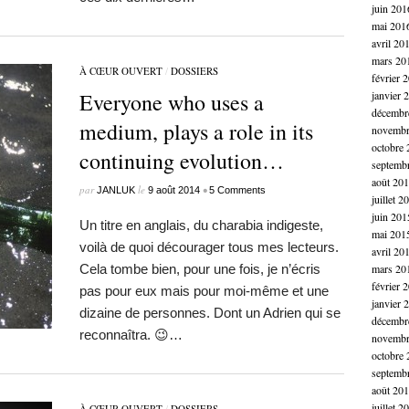
juin 201
mai 201
avril 20
mars 20
À CŒUR OUVERT
/
DOSSIERS
février 
Everyone who uses a
janvier 
décembr
medium, plays a role in its
novembr
octobre 
continuing evolution…
septemb
août 20
par
le
•
JANLUK
9 août 2014
5 Comments
juillet 2
juin 201
Un titre en anglais, du charabia indigeste,
mai 201
voilà de quoi décourager tous mes lecteurs.
avril 20
Cela tombe bien, pour une fois, je n’écris
mars 20
février 
pas pour eux mais pour moi-même et une
janvier 
dizaine de personnes. Dont un Adrien qui se
décembr
reconnaîtra. 😉…
novembr
octobre 
septemb
août 20
juillet 2
À CŒUR OUVERT
/
DOSSIERS