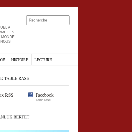
UEL A
MME LES
T MONDE
-NOUS
GE
HISTOIRE
LECTURE
E TABLE RASE
ux RSS
Facebook
Table rase
ANLUK BERTET