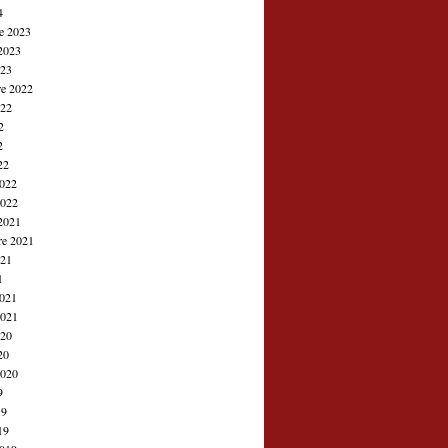
4
e 2023
2023
023
e 2022
022
2
2
22
2022
2022
2021
re 2021
021
1
2021
2021
020
20
2020
9
19
19