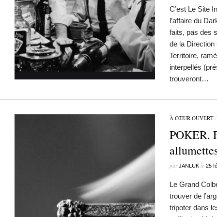
C’est Le Site I
l’affaire du D
faits, pas des 
de la Direction
Territoire, ram
interpellés (pr
trouveront…
À CŒUR OUVERT
POKER. F
allumett
par
le
JANLUK
25 f
Le Grand Colber
trouver de l’ar
tripoter dans 