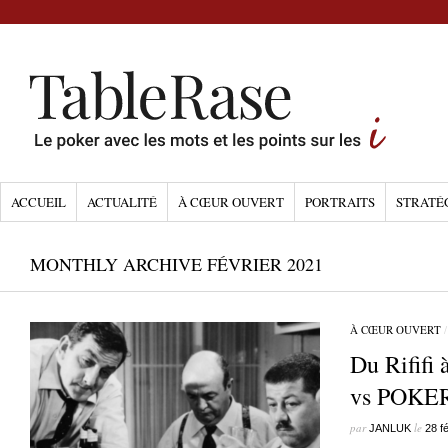
ACCUEIL
ACTUALITÉ
À CŒUR OUVERT
PORTRAITS
STRATÉ
MONTHLY ARCHIVE FÉVRIER 2021
À CŒUR OUVERT
Du Rififi
vs POKE
par
le
JANLUK
28 f