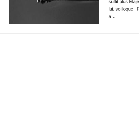
suffit plus M
lui, soliloque : 
a…