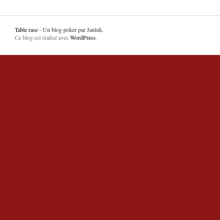
Table rase
- Un blog poker par Janluk.
Ce blog est réalisé avec
WordPress
.