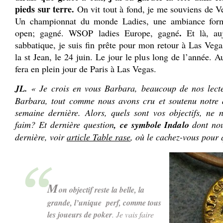
pieds sur terre.
On vit tout à fond, je me souviens de Ve
Un championnat du monde Ladies, une ambiance form
.
open; gagné. WSOP ladies Europe, gagné
Et là, au
sabbatique, je suis fin prête pour mon retour à Las Vega
la st Jean, le 24 juin. Le jour le plus long de l’année. A
fera en plein jour de Paris à Las Vegas.
JL.
« Je crois en vous Barbara, beaucoup de nos lecte
Barbara, tout comme nous avons cru et soutenu notre 
semaine dernière. Alors, quels sont vos objectifs, ne 
faim? Et dernière question
, ce symbole Indalo
dont nou
dernière, voir
article Table rase
, où le cachez-vous pour 
M
on objectif reste la belle, la
grande, l’unique perf, comme tous
les joueurs de poker
. Je vais faire