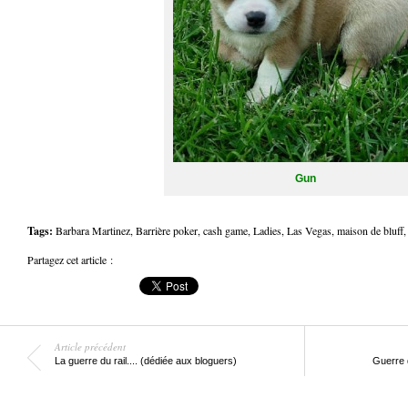
Gun
Tags:
Barbara Martinez
,
Barrière poker
,
cash game
,
Ladies
,
Las Vegas
,
maison de bluff
Partagez cet article :
Article précédent
La guerre du rail.... (dédiée aux bloguers)
Guerre 