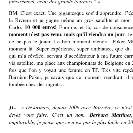
précisément, celui des grands tournois ? »
BM. C’est exact. Une gigantesque soif d’apprendre. J’éc
la Riviera et je gagne même un gros satellite et mon
10 000 euros!
Carlo.
Enorme, et là, cas de conscienc
moment n’est pas venu, mais qu’il viendra un jour
. Je
de ne pas le jouer. Le bon moment viendra. Poker Mis
moment là. Super expérience, super ambiance, que du p
qui m’a révélée, servant d’accélérateur à ma future carr
via satellite, ma place aux championnats de Belgique en 2
fois que l’on y voyait une femme en TF. Très vite repé
Barrière Poker, je savais que ce moment viendrait, il 
tombée chez des ingrats…
.
JL.
« Désormais, depuis 2009 avec Barrière, ce n’est
devez vous faire. C’est un nom,
Barbara Martinez,
impitoyable, je pense que ce n’est pas le plus facile en 2