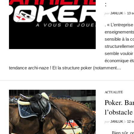
:
par
le
JANLUK
13 s
. « L’entreprise 
enseignements 
sensible à la 
structurelleme
semble vouloir 
économique étan
tendance archi-naze ! Et la structure poker (notamment…
ACTUALITÉ
Poker. Bar
l’obstacle
par
le
JANLUK
12 s
. . Bien sûr, o