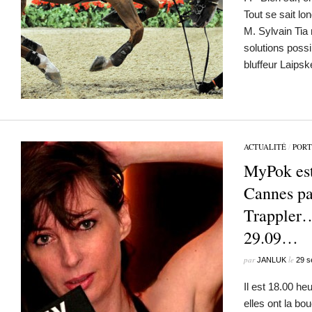
Tout se sait l
M. Sylvain Tia 
solutions possi
bluffeur Laipsk
ACTUALITÉ
/
PORT
MyPok est
Cannes pa
Trappler
29.09…
par
le
JANLUK
29 s
Il est 18.00 heu
elles ont la bo