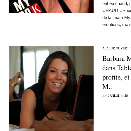
ont eu chaud, 
CHAUD…Pour le
de la Team My
émotions, mais
À CŒUR OUVERT
Barbara Ma
dans Table
profite, et
M..
par
le
JANLUK
30 m