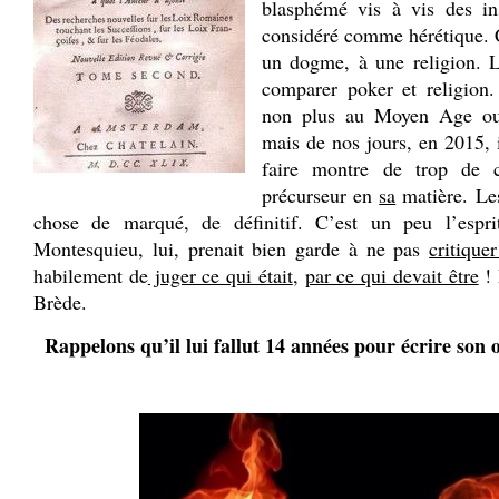
blasphémé vis à vis des ins
considéré comme hérétique. C
un dogme, à une religion. L
comparer poker et religio
non plus au Moyen Age ou
mais de nos jours, en 2015, 
faire montre de trop de cl
précurseur en
sa
matière. Les
chose de marqué, de définitif. C’est un peu l’espr
Montesquieu, lui, prenait bien garde à ne pas
critique
habilement de
juger ce qui était
,
par ce qui devait être
! 
Brède.
Rappelons qu’il lui fallut 14 années pour écrire son 