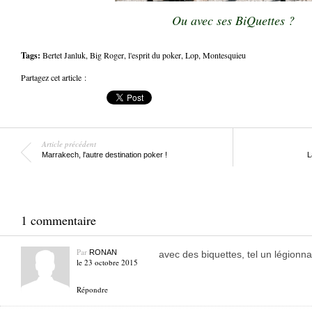
Ou avec ses BiQuettes ?
Tags:
Bertet Janluk
,
Big Roger
,
l'esprit du poker
,
Lop
,
Montesquieu
Partagez cet article :
Article précédent
Marrakech, l'autre destination poker !
L
1 commentaire
Par
RONAN
avec des biquettes, tel un légionnai
le 23 octobre 2015
Répondre