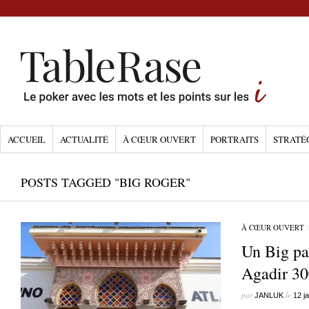
ACCUEIL
ACTUALITÉ
À CŒUR OUVERT
PORTRAITS
STRATÉ
POSTS TAGGED "BIG ROGER"
À CŒUR OUVERT
Un Big pa
Agadir 3
par
le
JANLUK
12 j