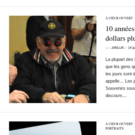
À CŒUR OUVERT
10 années
dollars pl
par
le
JANLUK
14 j
La plupart des
que les gens qu
les jours sont 
appelle… Les 
Souvenirs souv
discours…
À CŒUR OUVERT
PORTRAITS