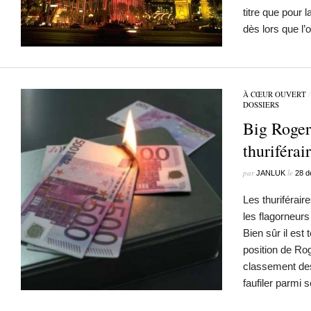
titre que pour 
dès lors que l
À CŒUR OUVERT
DOSSIERS
Big Roger
thuriféra
par
le
JANLUK
28 d
Les thuriférair
les flagorneu
Bien sûr il est 
position de Ro
classement des
faufiler parmi 