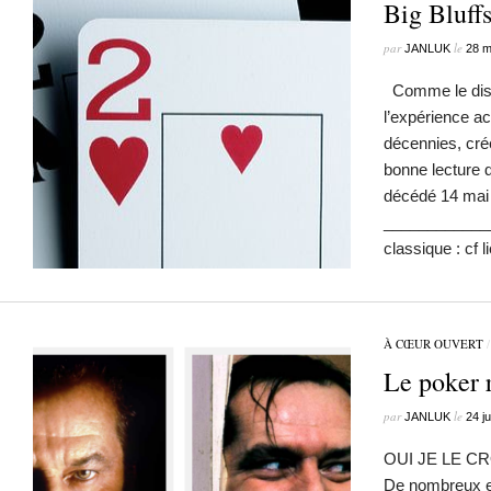
Big Bluff
par
le
JANLUK
28 m
Comme le disa
l’expérience a
décennies, crée
bonne lecture 
décédé 14 mai
____________
classique : cf
À CŒUR OUVERT
Le poker r
par
le
JANLUK
24 j
OUI JE LE CR
De nombreux e