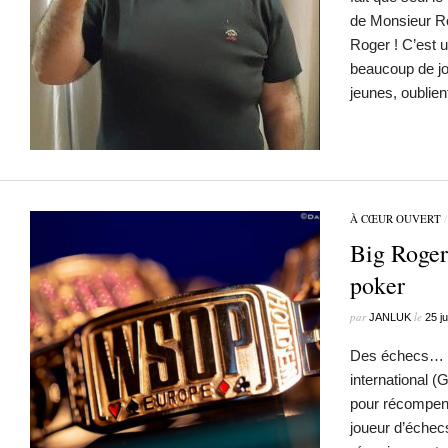
de Monsieur Ro
Roger ! C’est 
beaucoup de jo
jeunes, oublie
À CŒUR OUVERT
Big Roger
poker
par
le
JANLUK
25 j
Des échecs… L
international (
pour récompen
joueur d’échec