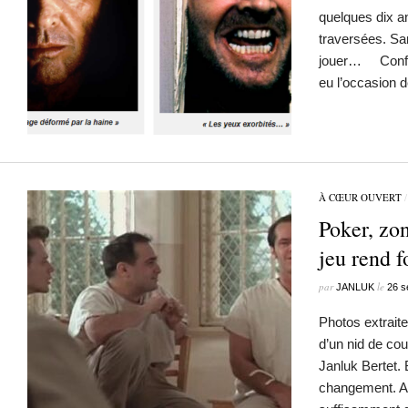
quelques dix a
traversées. Sa
jouer… Confid
eu l’occasion 
À CŒUR OUVERT
Poker, zo
jeu rend f
par
le
JANLUK
26 s
Photos extraite
d’un nid de co
Janluk Bertet.
changement. A