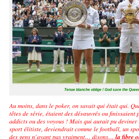
Tenue blanche oblige ! God save the Que
Au moins, dans le poker, on savait qui était qui. Q
têtes de série, étaient des désœuvrés ou finissaient
addicts ou des voyous ! Mais qui aurait pu deviner q
sport élitiste, deviendrait comme le football, un sp
la fibre 
des gens n’ayant pas vraiment… disons…