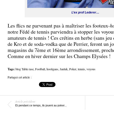
L’ex prof Lederer…
Les flics ne parvenant pas à maîtriser les footeux-
h
notre Fédé de tennis parviendra à stopper les voyou
amateurs de tennis ! Ces crétins en herbe (sans jeu
de Kro et de soda-vodka que de Perrier, feront un jo
magasins du 7ème et 16ème arrondissement, proche
Comme en hiver dernier sur les Champs Elysées !
Tags:
blog Table rase
,
Football
,
hooligans
,
Janluk
,
Poker
,
tennis
,
voyous
Partagez cet article :
Article précédent
Et pendant ce temps, ils jouent au poker...