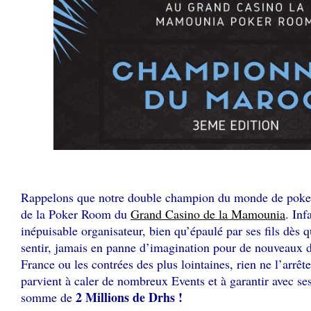
♥
Rappelons que notre double champion du monde de poker
de la Poker Room du
Grand Casino de la Mamounia
. Inf
inépuisable organisateur, bien qu’épaulé par ses fils dès q
sentir, jamais en panne d’imagination pour de nouveaux d
France ou les contrées des plus lointaines, rien ne l’arrêt
parvient à caler de nombreux Events et à garantir avec ses 
2 Millions de Drhs !
somme de