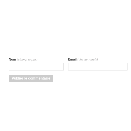
(champ requis)
(champ requis)
Nom
Email