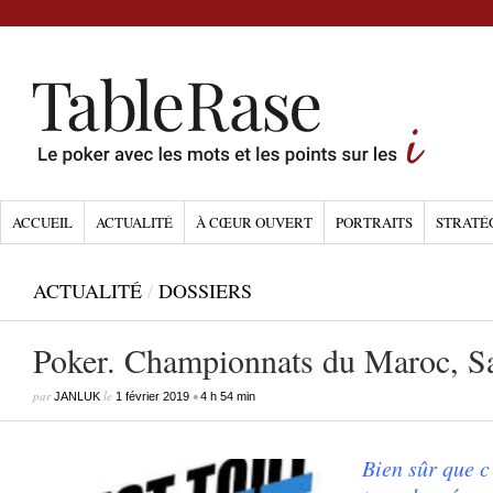
ACCUEIL
ACTUALITÉ
À CŒUR OUVERT
PORTRAITS
STRATÉ
ACTUALITÉ
/
DOSSIERS
Poker. Championnats du Maroc, S
par
le
•
JANLUK
1 février 2019
4 h 54 min
Bien sûr que c