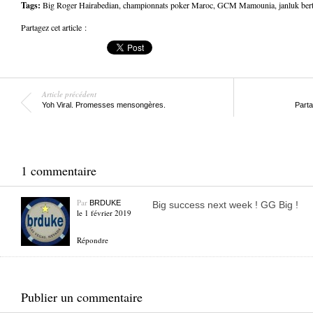
Tags:
Big Roger Hairabedian
,
championnats poker Maroc
,
GCM Mamounia
,
janluk ber
Partagez cet article :
Article précédent
Yoh Viral. Promesses mensongères.
Parta
1 commentaire
Par
BRDUKE
Big success next week ! GG Big !
le 1 février 2019
Répondre
Publier un commentaire