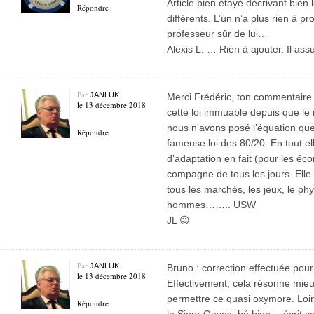
Article bien étayé décrivant bien
Répondre
différents. L’un n’a plus rien à pr
professeur sûr de lui…
Alexis L. … Rien à ajouter. Il ass
Par
JANLUK
Merci Frédéric, ton commentaire m
le 13 décembre 2018
cette loi immuable depuis que l
nous n’avons posé l’équation que 
Répondre
fameuse loi des 80/20. En tout ell
d’adaptation en fait (pour les é
compagne de tous les jours. Elle
tous les marchés, les jeux, le p
hommes…….. USW
JL 😉
Par
JANLUK
Bruno : correction effectuée pour
le 13 décembre 2018
Effectivement, cela résonne mieux
permettre ce quasi oxymore. Loin 
Répondre