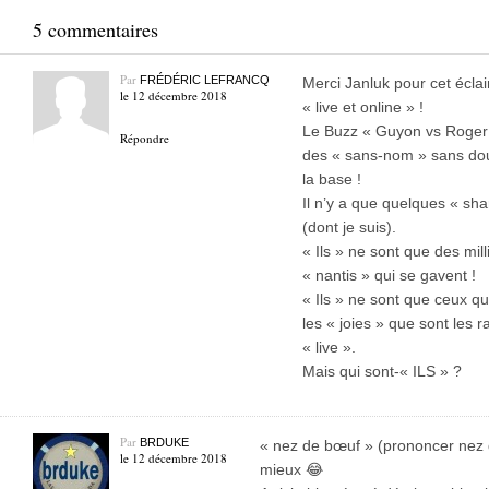
5 commentaires
Par
FRÉDÉRIC LEFRANCQ
Merci Janluk pour cet écl
le 12 décembre 2018
« live et online » !
Le Buzz « Guyon vs Roger »
Répondre
des « sans-nom » sans dout
la base !
Il n’y a que quelques « sha
(dont je suis).
« Ils » ne sont que des mill
« nantis » qui se gavent !
« Ils » ne sont que ceux qu
les « joies » que sont les
« live ».
Mais qui sont-« ILS » ?
Par
BRDUKE
« nez de bœuf » (prononcer nez d
le 12 décembre 2018
mieux 😂