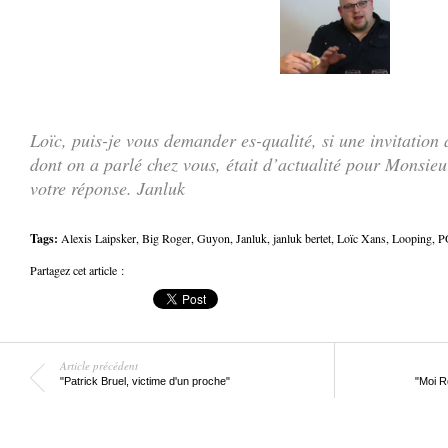
.
Loïc, puis-je vous demander es-qualité, si une invitation 
dont on a parlé chez vous, était d’actualité pour Monsi
votre réponse. Janluk
Tags:
Alexis Laipsker
,
Big Roger
,
Guyon
,
Janluk
,
janluk bertet
,
Loïc Xans
,
Looping
,
P
Partagez cet article :
Article précédent
"Patrick Bruel, victime d'un proche"
"Moi R