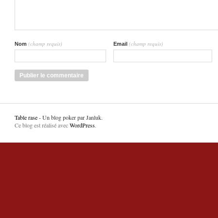
(champ requis)
(champ requis)
Nom
Email
Table rase
- Un blog poker par Janluk.
Ce blog est réalisé avec
WordPress
.