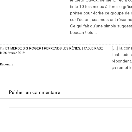
le Sieur Guyox, hé bien… écrit c
tinte 10 fois mieux à l’oreille gr
prêtée pour écrire ce groupe de m
sur l’écran, ces mots ont résonné
Ce qui fait qu’une simple suggest
boucan ! etc…
[…] la con
Par
ET MERDE BIG ROGER ! REPRENDS LES RÊNES. | TABLE RASE
le 26 février 2019
l’habitude 
répondent.
Répondre
ça remet le
Publier un commentaire