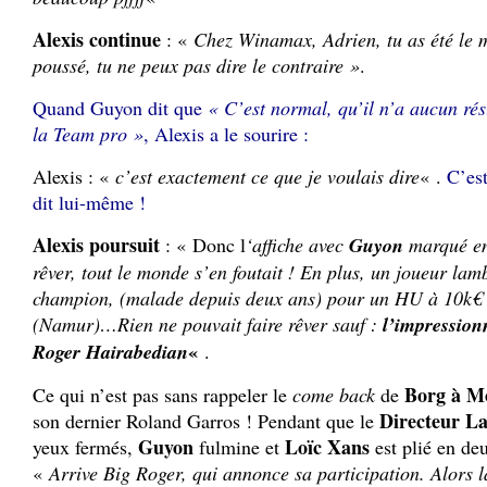
Alexis continue
: «
Chez Winamax, Adrien, tu as été le 
poussé, tu ne peux pas dire le contraire »
.
Quand Guyon dit que
« C’est normal, qu’il n’a aucun résu
la Team pro »
, Alexis a le sourire :
Alexis : «
c’est exactement ce que je voulais dire
« .
C’es
dit lui-même !
Alexis poursuit
: « Donc l
‘affiche avec
Guyon
marqué en 
rêver, tout le monde s’en foutait ! En plus, un joueur la
champion, (malade depuis deux ans) pour un HU à 10k€ s
(Namur)…Rien ne pouvait faire rêver sauf :
l’impressio
«
Roger Hairabedian
.
Borg à M
Ce qui n’est pas sans rappeler le
come back
de
Directeur La
son dernier Roland Garros ! Pendant que le
Guyon
Loïc Xans
yeux fermés,
fulmine et
est plié en deu
«
Arrive Big Roger, qui annonce sa participation. Alors là