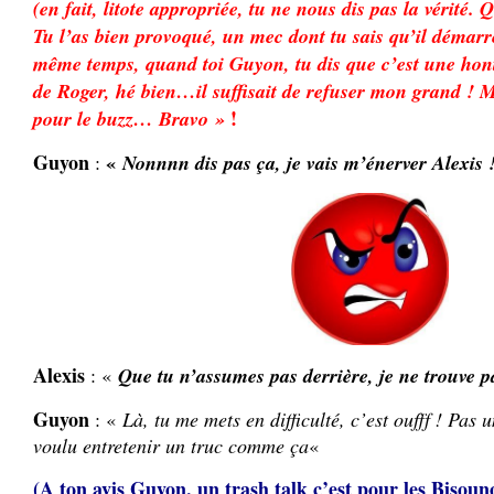
(en fait, litote appropriée, tu ne nous dis pas la vérité. 
Tu l’as bien provoqué, un mec dont tu sais qu’il démarr
même temps, quand toi Guyon, tu dis que c’est une hon
de Roger, hé bien…il suffisait de refuser mon grand ! Ma
!
pour le buzz… Bravo »
Guyon
«
:
Nonnnn dis pas ça, je vais m’énerver Alexis 
Alexis
: «
Que tu n’assumes pas derrière, je ne trouve p
Guyon
: «
Là, tu me mets en difficulté, c’est oufff ! Pas 
voulu entretenir un truc comme ça
«
(A ton avis Guyon, un trash talk c’est pour les Bisoun