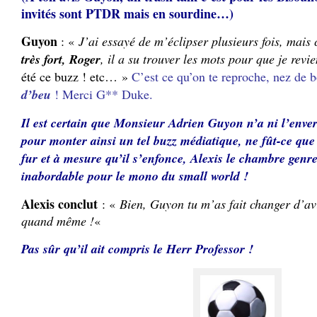
invités sont PTDR mais en sourdine…)
Guyon
: «
J’ai essayé de m’éclipser plusieurs fois, mais c
très fort, Roger
, il a su trouver les mots pour que je revi
été ce buzz ! etc… »
C’est ce qu’on te reproche, nez de 
d’beu
! Merci G** Duke.
Il est certain que Monsieur Adrien Guyon n’a ni l’enve
pour monter ainsi un tel buzz médiatique, ne fût-ce que
fur et à mesure qu’il s’enfonce, Alexis le chambre genr
inabordable pour le mono du small world !
Alexis conclut
: «
Bien, Guyon tu m’as fait changer d’a
quand même !
«
Pas sûr qu’il ait compris le Herr Professor !