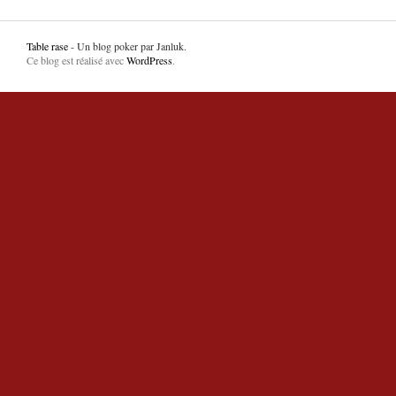
Table rase
- Un blog poker par Janluk.
Ce blog est réalisé avec
WordPress
.