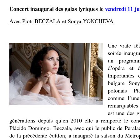
Concert inaugural des galas lyriques le
vendredi 11 jui
Avec Piotr BECZALA et Sonya YONCHEVA
.
Une vraie fê
soirée inaugu
un programm
d’opéra et 
importantes
bulgare Son
polonais Pi
comme l’une 
remarquables
est une des g
générations depuis qu’en 2010 elle a remporté le con
Plácido Domingo. Beczala, avec qui le public de Peralad
de la précédente édition, a inauguré la saison du Metr