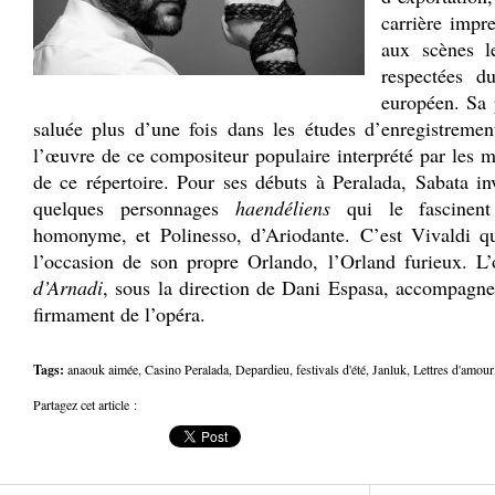
carrière impr
aux scènes l
respectées d
européen. Sa 
saluée plus d’une fois dans les études d’enregistreme
l’œuvre de ce compositeur populaire interprété par les m
de ce répertoire. Pour ses débuts à Peralada, Sabata i
quelques personnages
haendéliens
qui le fascinent
homonyme, et Polinesso, d’Ariodante. C’est Vivaldi qu
l’occasion de son propre Orlando, l’Orland furieux. L
d’Arnadi
, sous la direction de Dani Espasa, accompagner
firmament de l’opéra.
Tags:
anaouk aimée
,
Casino Peralada
,
Depardieu
,
festivals d'été
,
Janluk
,
Lettres d'amour
Partagez cet article :