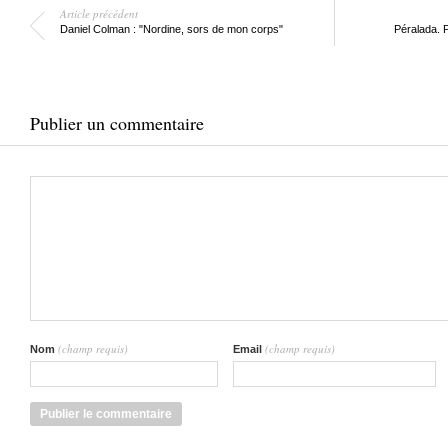
Article précédent
Daniel Colman : "Nordine, sors de mon corps"
Péralada. P
Publier un commentaire
(champ requis)
(champ requis)
Nom
Email