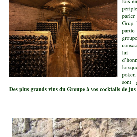
fois e
péripl
parle
Grup 
parti
groupe
consac
lui 
d’hon
lorsqu
poker,
sont 
Des plus grands vins du Groupe à vos cocktails de jus
.
.