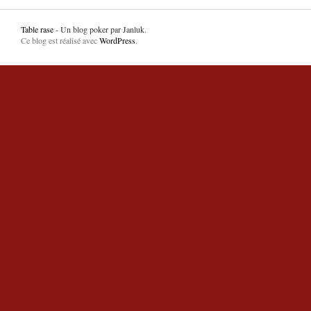
Table rase
- Un blog poker par Janluk.
Ce blog est réalisé avec
WordPress
.