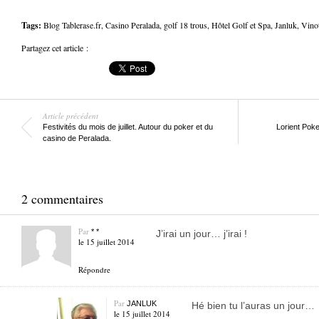
Tags:
Blog Tablerase.fr
,
Casino Peralada
,
golf 18 trous
,
Hôtel Golf et Spa
,
Janluk
,
Vino
Partagez cet article :
Article précédent
Festivités du mois de juillet. Autour du poker et du
Lorient Poke
casino de Peralada.
2 commentaires
Par
* *
J’irai un jour… j’irai !
le 15 juillet 2014
Répondre
Par
JANLUK
Hé bien tu l’auras un jour…
le 15 juillet 2014