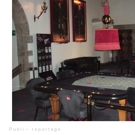
P u b l i – r e p o r t a g e