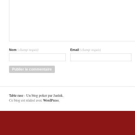
(champ requis)
(champ requis)
Nom
Email
Table rase
- Un blog poker par Janluk.
Ce blog est réalisé avec
WordPress
.