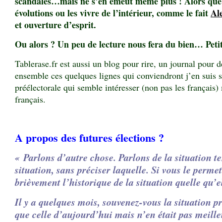
scandales…mais ne s’en émeut même plus ! Alors que f
évolutions ou les vivre de l’intérieur, comme le fait
Al
et ouverture d’esprit.
Ou alors ? Un peu de lecture nous fera du bien… Peti
Tablerase.fr est aussi un blog pour rire, un journal pour
ensemble ces quelques lignes qui conviendront j’en suis s
préélectorale qui semble intéresser (non pas les français) 
français.
A propos des futures élections ?
« Parlons d’autre chose.
Parlons de la situation t
situation, sans préciser laquelle.
Si vous le permett
brièvement l’historique de la situation quelle qu’el
Il y a quelques mois, souvenez-vous la situation pr
que celle d’aujourd’hui mais n’en était pas meille