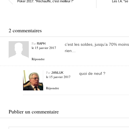
Poker 2017. "Réchauffé, c'est meilleur !"
Les I.A. "se
2 commentaires
Par
RAPH
c’est les soldes, jusqu’a 70% moin
le 15 janvier 2017
rien…
Répondre
Par
JANLUK
quoi de neuf ?
le 15 janvier 2017
Répondre
Publier un commentaire