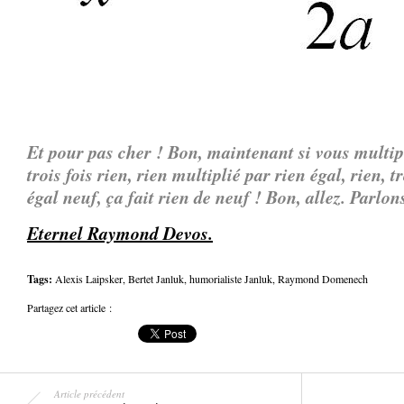
Et pour pas cher !
Bon, maintenant si vous multipli
trois fois rien, rien multiplié par rien égal, rien, t
égal neuf, ça fait rien de neuf !
Bon, allez.
Parlon
Eternel Raymond Devos.
Tags:
Alexis Laipsker
,
Bertet Janluk
,
humorialiste Janluk
,
Raymond Domenech
Partagez cet article :
Article précédent