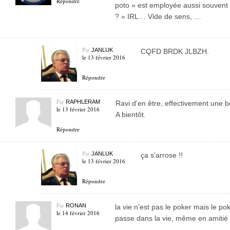
Répondre
poto » est employée aussi souvent 
? » IRL… Vide de sens, …
Par
JANLUK
CQFD BRDK JLBZH.
le 13 février 2016
Répondre
Par
RAPHLERAM
Ravi d’en être, effectivement une 
le 13 février 2016
A bientôt.
Répondre
Par
JANLUK
ça s’arrose !!
le 13 février 2016
Répondre
Par
RONAN
la vie n’est pas le poker mais le pok
le 14 février 2016
passe dans la vie, même en amitié 