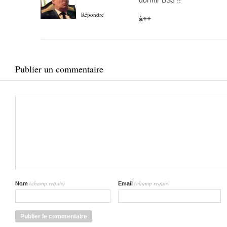
dormir BS3 !!
Répondre
à++
Publier un commentaire
(champ requis)
(champ requis)
Nom
Email