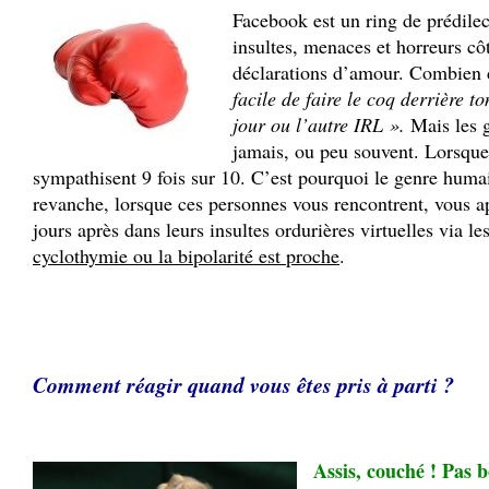
Facebook est un ring de prédilecti
insultes, menaces et horreurs côt
déclarations d’amour. Combien de
facile de faire le coq derrière t
jour ou l’autre IRL ».
Mais les 
jamais, ou peu souvent. Lorsque 
sympathisent 9 fois sur 10. C’est pourquoi le genre huma
revanche, lorsque ces personnes vous rencontrent, vous a
jours après dans leurs insultes ordurières virtuelles via 
cyclothymie ou la bipolarité est proche
.
Comment réagir quand vous êtes pris à parti ?
Assis, couché ! Pas 