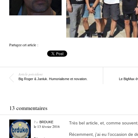
Partagez cet article :
Article précédent
Big Roger & Janluk. Humorialisme et novation.
Le BigMax é
13 commentaires
Par
BRDUKE
Très bel article, et, comme souvent
le 13 février 2016
Récemment, j’ai eu l’occasion de dé