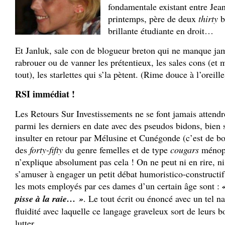
fondamentale existant entre Jean
printemps, père de deux
thirty
b
brillante étudiante en droit…
Et Janluk, sale con de blogueur breton qui ne manque ja
rabrouer ou de vanner les prétentieux, les sales cons (et
tout), les starlettes qui s’la pètent. (Rime douce à l’oreille
RSI immédiat !
Les Retours Sur Investissements ne se font jamais attend
parmi les derniers en date avec des pseudos bidons, bien s
insulter en retour par Mélusine et Cunégonde (c’est de bo
des
forty-fifty
du genre femelles et de type
cougars
ménopa
n’explique absolument pas cela ! On ne peut ni en rire, 
s’amuser à engager un petit débat humoristico-constructif
les mots employés par ces dames d’un certain âge sont :
pisse à la raie… »
. Le tout écrit ou énoncé avec un tel na
fluidité avec laquelle ce langage graveleux sort de leurs 
lutter.