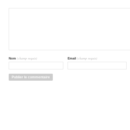
(champ requis)
(champ requis)
Nom
Email