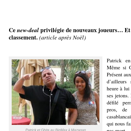
♥
Ce
new-deal
privilégie de nouveaux joueurs… Et 
classement.
(article après Noël)
.
Patrick e
Même si
Présent aux
d’ailleurs
heure à lui
ses jetons.
défilé pe
pros, de 
casablancai
qui nous fai
pas mort.
Patrick et Ghita au BigMax à Mazagan