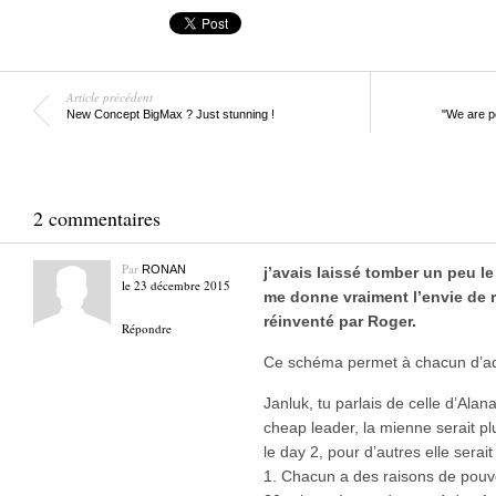
Article précédent
New Concept BigMax ? Just stunning !
"We are p
2 commentaires
Par
RONAN
j’avais laissé tomber un peu l
le 23 décembre 2015
me donne vraiment l’envie de r
réinventé par Roger.
Répondre
Ce schéma permet à chacun d’ada
Janluk, tu parlais de celle d’Alan
cheap leader, la mienne serait p
le day 2, pour d’autres elle serai
1. Chacun a des raisons de pouvo