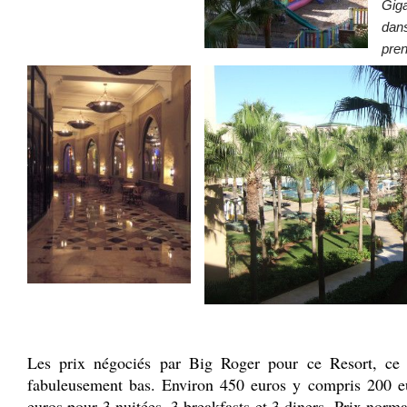
Giga
dans
pren
Les prix négociés par Big Roger pour ce Resort, ce 
fabuleusement bas. Environ 450 euros y compris 200 e
euros pour 3 nuitées, 3 breakfasts et 3 diners. Prix norm