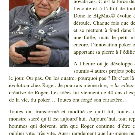
novatrices. C’est la force de
l’écoute et à l’affût de tou
Donc le BigMax© évolue ch
déroule. Chaque fois que de
et se mettent à fond dans 
une faille, mais le petit »
encore, l’innovation poker o
apportant sa pierre à l’édific
A l’heure où je développe 
soumis 4 autres projets poke
le jour. Ou pas. Ou les quatre, pourquoi pas ? Et c’est là
évolution chez Roger. Je pourrais même dire,
« la valeu
créative de Roger. Les idées lui viennent de 40 ans d’exp
de la vie, du poker… Toutes ont forgé son caractère…
Toutes ont transformé et modifié ce qu’il fût, toutes
monstre sacré qu’il est aujourd’hui. Aujourd’hui, tout r
hommes qui doivent, afin que Roger continue d’être effi
publier vite, très vite. Aussi rapidement que lui-même pen