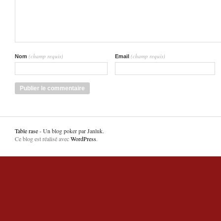
(champ requis)
(champ requis)
Nom
Email
Table rase
- Un blog poker par Janluk.
Ce blog est réalisé avec
WordPress
.