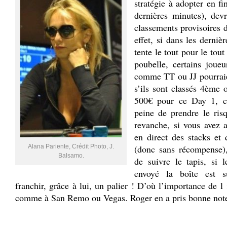
stratégie à adopter en f
dernières minutes), devr
classements provisoires 
effet, si dans les derniè
tente le tout pour le tou
poubelle, certains joue
comme TT ou JJ pourrai
s’ils sont classés 4ème
500€ pour ce Day 1, ce
peine de prendre le ris
revanche, si vous avez 
en direct des stacks et
Alana Pariente, Crédit Photo, J.
(donc sans récompense),
Balsamo.
de suivre le tapis, si 
envoyé la boîte est s
franchir, grâce à lui, un palier ! D’où l’importance de l 
comme à San Remo ou Vegas. Roger en a pris bonne no