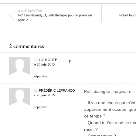
Article précédent
Pô' Tse-N'gundy...Quelle thérapie pour le poker en
Poker touri
ligne ?
2 commentaires
Par
LOULOUTE
:-p
le 26 juin 2015
Répondre
Par
FRÉDÉRIC LEFRANCQ
Petit dialogue imaginaire…
le 26 juin 2015
– Il y a une chose qui m’int
Répondre
apparemment occupé, que d
ce temps ?
– Quand tu t’es rasé ce mat
raser ?
– Comment ça ?