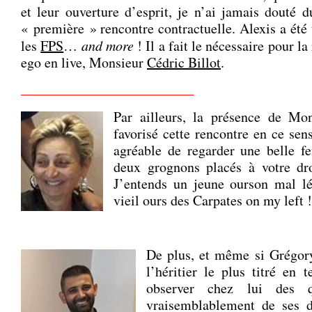
et leur ouverture d’esprit, je n’ai jamais douté d
« première » rencontre contractuelle. Alexis a été 
les
FPS
…
and more
! Il a fait le nécessaire pour la
ego en live, Monsieur
Cédric Billot
.
_______________________________
Par ailleurs, la présence de Mo
favorisé cette rencontre en ce sens
agréable de regarder une belle f
deux grognons placés à votre dro
J’entends un jeune ourson mal l
vieil ours des Carpates on my left !
.
De plus, et même si Grégory
l’héritier le plus titré en 
observer chez lui des q
vraisemblablement de ses d