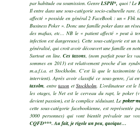
par habitude ou soumission. Genre
LSPH*,
quoi ! Le
Il entre dans une sous-catégorie socio-culturelle rare. 
affecté »
possède en général 2 FaceBook : un « Fbk no
Business Poker ». Donc une famille poker dans un réseau
des mafias, etc… NB le
« patient affecté »
peut à ter
infection est dangereuse). Cette sous-catégorie est un t
généralisé, qui croit avoir découvert une famille en n
Surtout on line.
Ces taxons
, (nom parfait pour les va
sommes en 2013) est relativement proche d’un syndr
m.a.f.i.a. et Stockholm.
C’est là que le taxinomiste (
intervient). Après avoir classifié ce sous-genre, j’ai 
taxolm
, entre
taxon
et
Stockholm
. L’ordinateur est le 
les otages, le Net est le cerveau du rapt, le poker (
devient passion), est le complice séduisant. Le
poker ne
cette sous-catégorie facebookienne, est représentée pa
3000 personnes) qui vont
bientôt
prévaloir sur vos
CQFD***. Au fait, je rigole un peu, quoique…
.