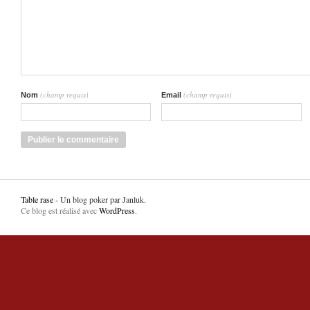
(champ requis)
(champ requis)
Nom
Email
Table rase
- Un blog poker par Janluk.
Ce blog est réalisé avec
WordPress
.