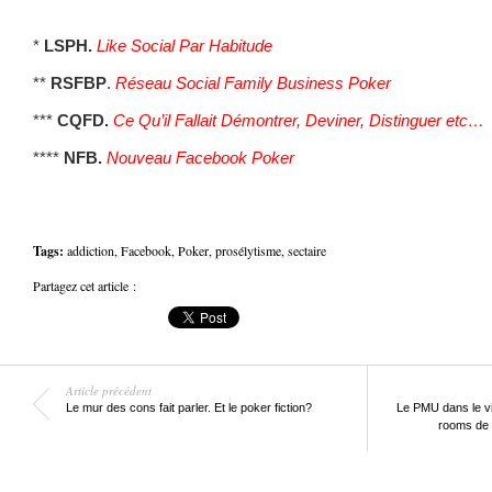
.
*
LSPH.
Like Social Par Habitude
**
RSFBP
.
Réseau Social Family Business Poker
***
CQFD.
Ce Qu’il Fallait Démontrer, Deviner, Distinguer etc…
****
NFB.
Nouveau Facebook Poker
Tags:
addiction
,
Facebook
,
Poker
,
prosélytisme
,
sectaire
Partagez cet article :
Article précédent
Le mur des cons fait parler. Et le poker fiction?
Le PMU dans le vis
rooms de 