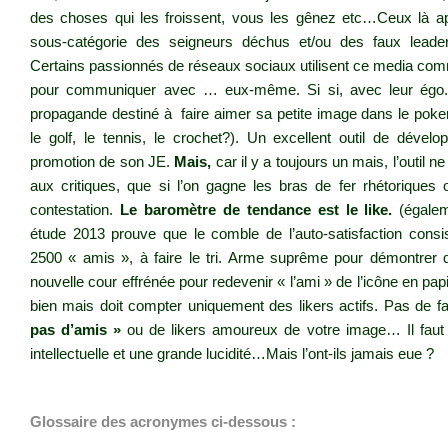
des choses qui les froissent, vous les gênez etc…Ceux là app
sous-catégorie des seigneurs déchus et/ou des faux leaders
Certains passionnés de réseaux sociaux utilisent ce media 
pour communiquer avec … eux-même. Si si, avec leur ég
propagande destiné à faire aimer sa petite image dans le poker.
le golf, le tennis, le crochet?). Un excellent outil de déve
promotion de son JE.
Mais,
car il y a toujours un mais, l’outil ne
aux critiques, que si l’on gagne les bras de fer rhétoriques 
contestation.
Le baromètre de tendance est le like.
(égalem
étude 2013 prouve que le comble de l’auto-satisfaction cons
2500 « amis », à faire le tri. Arme suprême pour démontrer q
nouvelle cour effrénée pour redevenir « l’ami » de l’icône en p
bien mais doit compter uniquement des likers actifs. Pas de fa
pas d’amis »
ou de likers amoureux de votre image… Il faut
intellectuelle et une grande lucidité…Mais l’ont-ils jamais eue ?
.
Glossaire des acronymes ci-dessous :