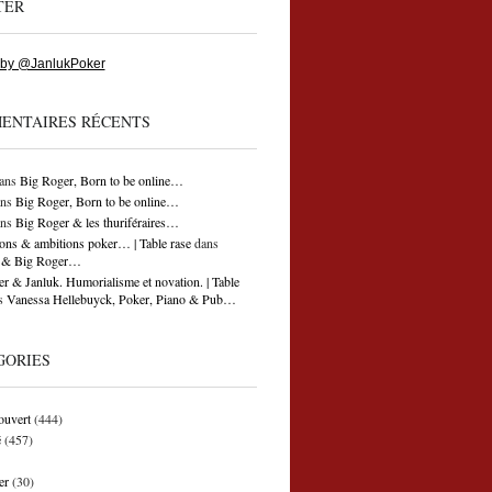
TER
 by @JanlukPoker
ENTAIRES RÉCENTS
ans
Big Roger, Born to be online…
ns
Big Roger, Born to be online…
ns
Big Roger & les thuriféraires…
ons & ambitions poker… | Table rase
dans
ti & Big Roger…
r & Janluk. Humorialisme et novation. | Table
s
Vanessa Hellebuyck, Poker, Piano & Pub…
GORIES
ouvert
(444)
é
(457)
er
(30)