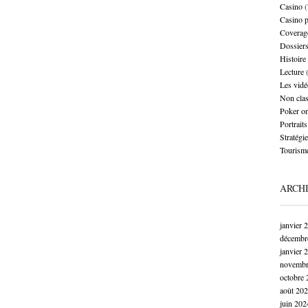
Casino
(
Casino 
Coverag
Dossier
Histoire
Lecture
(
Les vidé
Non cla
Poker on
Portraits
Stratégie
Tourism
ARCH
janvier 
décembr
janvier 
novembr
octobre 
août 20
juin 202