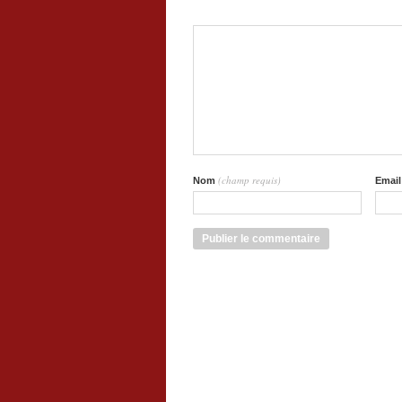
(champ requis)
Nom
Emai