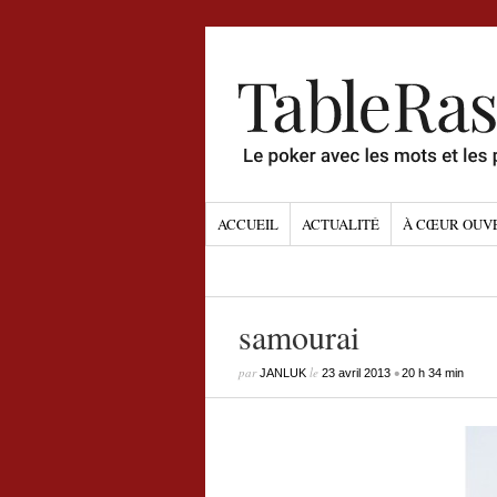
ACCUEIL
ACTUALITÉ
À CŒUR OUV
samourai
par
le
•
JANLUK
23 avril 2013
20 h 34 min