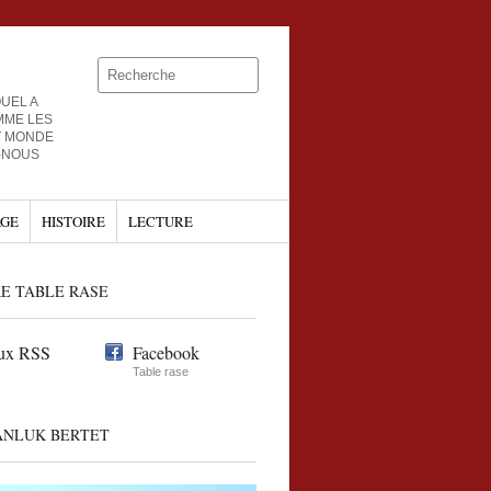
UEL A
MME LES
T MONDE
-NOUS
GE
HISTOIRE
LECTURE
E TABLE RASE
ux RSS
Facebook
Table rase
ANLUK BERTET