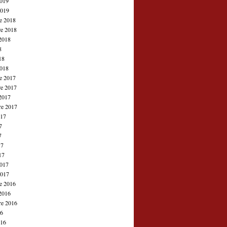
2019
2019
e 2018
e 2018
2018
8
18
2018
e 2017
e 2017
2017
re 2017
017
7
7
17
17
2017
2017
e 2016
2016
re 2016
16
016