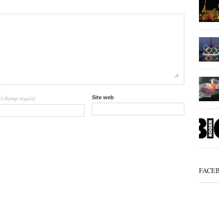
(champ requis)
Site web
l
FACE