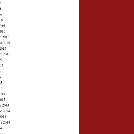
6
6
16
16
2016
2016
e 2015
e 2015
2015
re 2015
15
015
5
5
15
15
2015
2015
e 2014
e 2014
2014
re 2014
14
014