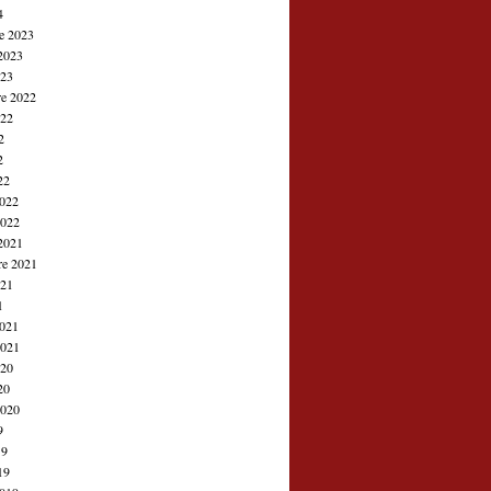
4
e 2023
2023
023
e 2022
022
2
2
22
2022
2022
2021
re 2021
021
1
2021
2021
020
20
2020
9
19
19