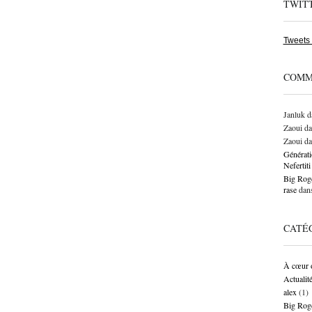
TWIT
Tweets
COMM
Janluk
d
Zaoui
da
Zaoui
da
Générati
Neferti
Big Roge
rase
dan
CATÉ
À cœur 
Actualit
alex
(1)
Big Rog