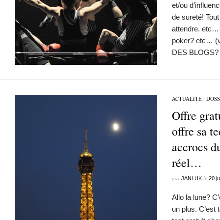
et/ou d’influen
de sureté! Tout 
attendre. etc… à
poker? etc… (
DES BLOGS?
ACTUALITÉ
/
DOSS
Offre grat
offre sa t
accrocs d
réel…
par
le
JANLUK
20 j
Allo la lune? C
un plus. C’est