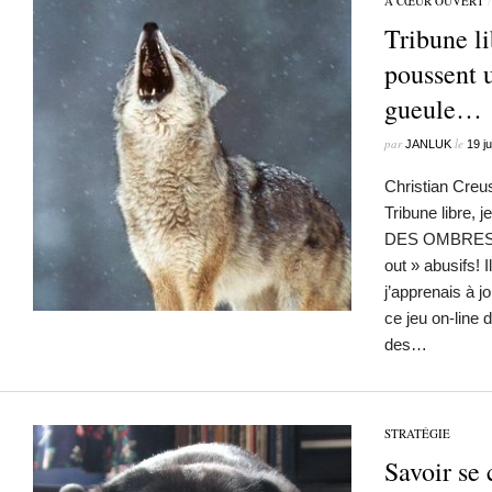
À CŒUR OUVERT
Tribune li
poussent 
gueule…
par
le
JANLUK
19 ju
Christian Creu
Tribune libre, 
DES OMBRES… »
out » abusifs! 
j’apprenais à j
ce jeu on-line
des…
STRATÉGIE
Savoir se