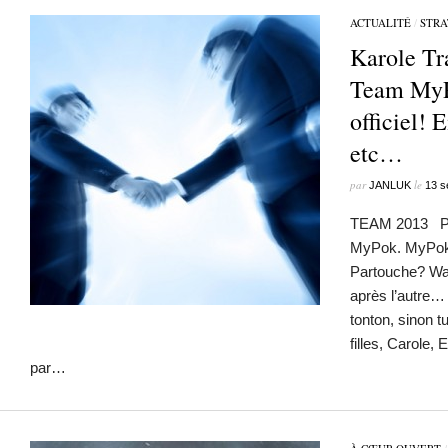
ACTUALITÉ
/
STRA
Karole Tr
Team MyP
officiel!
etc…
par
le
JANLUK
13 s
TEAM 2013 P
MyPok. MyPok 
Partouche? Wa
après l’autre…
tonton, sinon t
filles, Carole,
par…