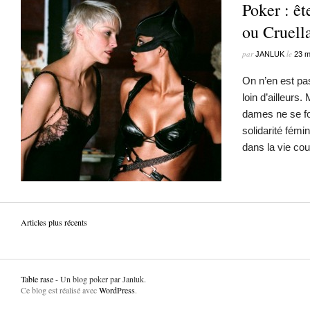
Poker : êt
ou Cruell
par
le
JANLUK
23 m
On n’en est pa
loin d’ailleurs.
dames ne se fo
solidarité fémi
dans la vie co
Articles plus récents
Table rase
- Un blog poker par Janluk.
Ce blog est réalisé avec
WordPress
.