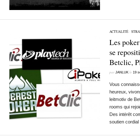
ACTUALITÉ
/
STRA
Les poker
se reposit
Betclic, 
par
le
JANLUK
19 s
Vous connaissez
heureux, vivon
leitmotiv de Be
rooms qui rejoi
Des intérêt co
soutien cordia