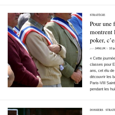
STRATÉGIE
Pour une f
montrent
poker, c’
par
le
JANLUK
10 j
« Cette journé
classes pour E
ans, cet élu de
découvrir les b
Paris-VIII Sain
pendant les h
DOSSIERS
/
STRAT