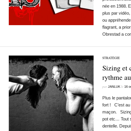
née en 1988. El
plus par vidéo
ou appréhend
flagrant, a pri
Obrestad a 
STRATÉGIE
Sizing et
rythme au 
par
le
JANLUK
16 o
Plus le pantalo
fort ! C’est au
maçon. Sizing, 
pot etc… Tout s
dentelle. Depu