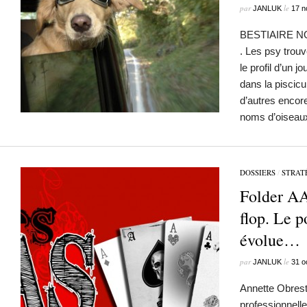
par
le
JANLUK
17 n
BESTIAIRE 
. Les psy trouv
le profil d’un j
dans la piscicu
d’autres encor
noms d’oiseaux
DOSSIERS
/
STRAT
Folder A
flop. Le p
évolue…
par
le
JANLUK
31 o
Annette Obrest
professionnell