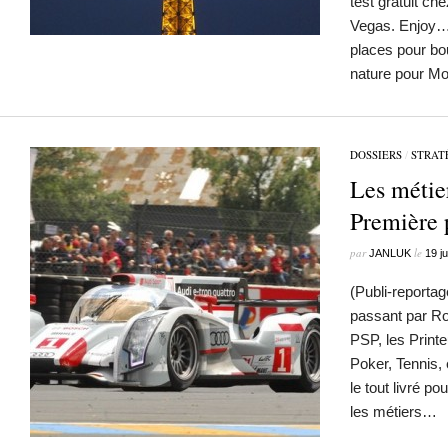
test gratuit ch
Vegas. Enjoy… 
places pour bou
nature pour M
DOSSIERS
/
STRAT
Les métie
Première 
par
le
JANLUK
19 j
(Publi-reporta
passant par R
PSP, les Printe
Poker, Tennis, 
le tout livré p
les métiers…