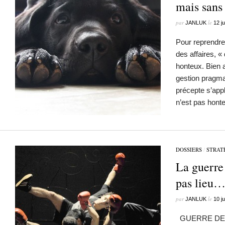
mais sans 
par
le
JANLUK
12 ju
Pour reprendr
des affaires, «
honteux. Bien a
gestion pragma
précepte s’appl
n’est pas hon
DOSSIERS
/
STRAT
La guerre
pas lieu
par
le
JANLUK
10 ju
GUERRE DES 