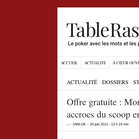
ACCUEIL
ACTUALITÉ
À CŒUR OUV
ACTUALITÉ
/
DOSSIERS
/
S
Offre gratuite : Mo
accrocs du scoop e
par
le
•
JANLUK
20 juin 2012
13 h 24 min