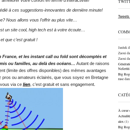
méliorer votre confort en terme d’interactivité!
TWIT
dédié à ces suggestions-innovantes de dernière minute!
Tweets
ne? Nous allons vous l’offrir au plus vite…
st un site cool, high tech est à votre écoute…
COMM
et que c’est gratuit !
Janluk
d
Zaoui
da
n France, et les instant call ou fold sont décomptés et
Zaoui
da
amis ou familles, au delà des océans…
Autant de raisons
Générati
Neferti
ment (limite des offres disponibles) des mêmes avantages
Big Roge
pros ou amateurs éclairés, que vous soyez en Bretagne
rase
dan
-vous via ce
lien
, c’est gratuit et sans engagement.
CATÉ
À cœur 
Actualit
alex
(1)
Big Rog