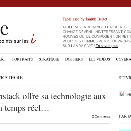
Table rase by Janluk Bertet
TABLERASE A DERANGE LE POKER. LEQ
CHANGE.DEVENU ININTERESSANT, CO
HOMMES QUI LE COMPOSENT. UN PETI
POUR DES HOMMES PETITS. OUVRONS
SUR LA VRAIE VIE !
En savoir plus
ERT
PORTRAITS
STRATÉGIE
DOSSIERS
LES VIDÉOS
COVERA
TRATÉGIE
SUIVR
nstack offre sa technologie aux
Fl
n temps réel…
PAR J
2 Comments