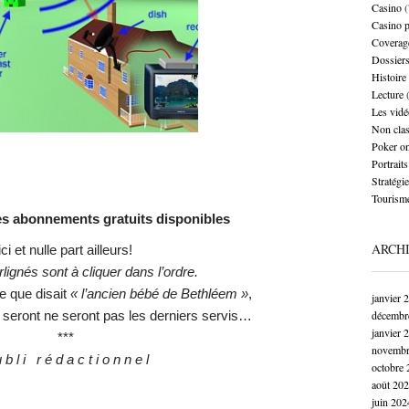
Casino
(
Casino 
Coverag
Dossier
Histoire
Lecture
(
Les vidé
Non cla
Poker on
Portraits
Stratégie
Tourism
s abonnements gratuits disponibles
ARCH
ici et nulle part ailleurs!
rlignés sont à cliquer dans l’ordre.
e que disait
« l’ancien bébé de Bethléem »
,
janvier 
s seront ne seront pas les derniers servis…
décembr
janvier 
***
novembr
 b l i r é d a c t i o n n e l
octobre 
août 20
juin 202