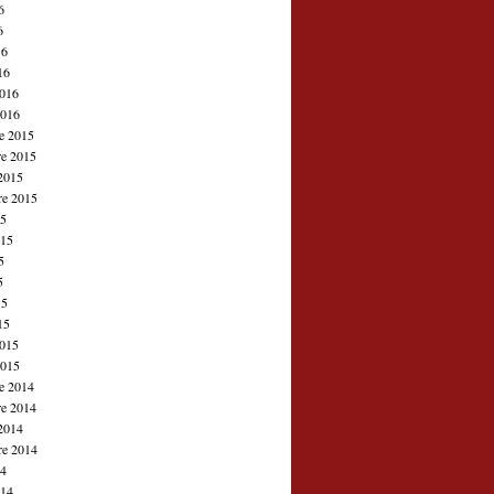
6
6
16
16
2016
2016
e 2015
e 2015
2015
re 2015
15
015
5
5
15
15
2015
2015
e 2014
e 2014
2014
re 2014
14
014