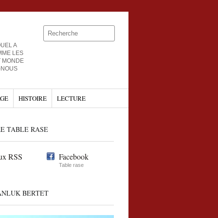
UEL A
MME LES
T MONDE
-NOUS
GE
HISTOIRE
LECTURE
E TABLE RASE
ux RSS
Facebook
Table rase
ANLUK BERTET