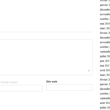
février 
janvier 
décembr
novembr
octobre 
mai 201
mars 20
février 
décembr
novembr
octobre 
septemb
juillet 2
juin 201
mai 201
avril 20
mars 20
février 
(champ requis)
Site web
l
janvier 
décembr
octobre 
septemb
août 20
juillet 2