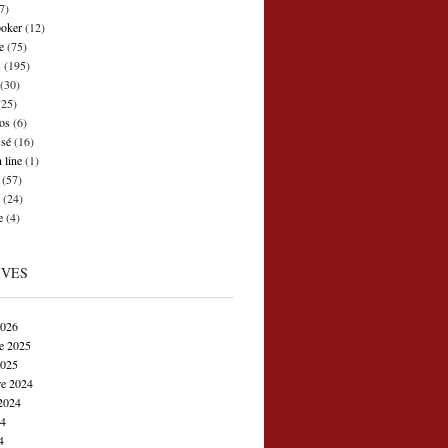
7)
poker
(12)
e
(75)
s
(195)
(30)
25)
os
(6)
ssé
(16)
 line
(1)
(57)
(24)
e
(4)
IVES
2026
e 2025
2025
e 2024
2024
24
4