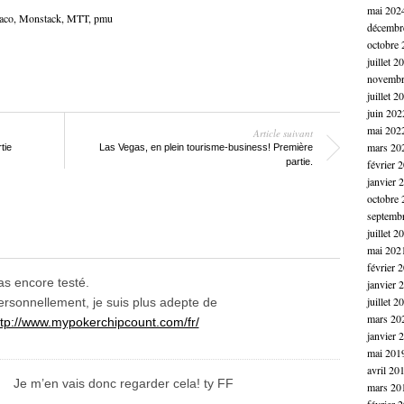
mai 202
aco
,
Monstack
,
MTT
,
pmu
décembr
octobre 
juillet 2
novembr
juillet 2
juin 202
mai 202
Article suivant
mars 20
tie
Las Vegas, en plein tourisme-business! Première
partie.
février 
janvier 
octobre 
septemb
juillet 2
mai 202
février 
as encore testé.
janvier 
juillet 2
ersonnellement, je suis plus adepte de
mars 20
ttp://www.mypokerchipcount.com/fr/
janvier 
mai 201
avril 20
Je m’en vais donc regarder cela! ty FF
mars 20