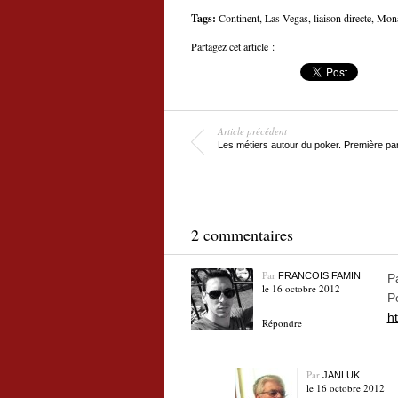
Tags:
Continent
,
Las Vegas
,
liaison directe
,
Mon
Partagez cet article :
Article précédent
Les métiers autour du poker. Première par
2 commentaires
Par
FRANCOIS FAMIN
P
le 16 octobre 2012
P
h
Répondre
Par
JANLUK
le 16 octobre 2012