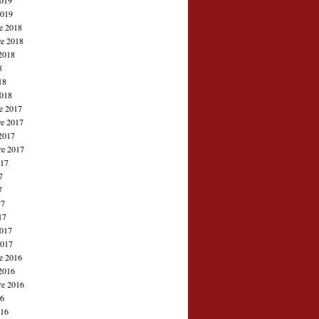
2019
2019
e 2018
e 2018
2018
8
18
2018
e 2017
e 2017
2017
re 2017
017
7
7
17
17
2017
2017
e 2016
2016
re 2016
16
016