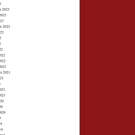
4
e 2023
2023
023
e 2022
022
2
2
22
2022
2022
2021
re 2021
021
1
2021
2021
020
20
2020
9
19
19