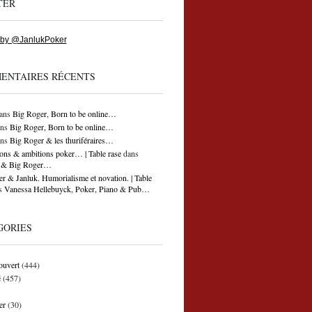
TER
 by @JanlukPoker
ENTAIRES RÉCENTS
ans
Big Roger, Born to be online…
ns
Big Roger, Born to be online…
ns
Big Roger & les thuriféraires…
ons & ambitions poker… | Table rase
dans
ti & Big Roger…
r & Janluk. Humorialisme et novation. | Table
s
Vanessa Hellebuyck, Poker, Piano & Pub…
GORIES
ouvert
(444)
é
(457)
er
(30)