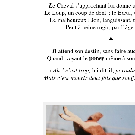
L
e Cheval s’approchant lui donne 
Le Loup, un coup de dent ; le Bœuf, 
Le malheureux Lion, languissant, t
Peut à peine rugir, par l’âge
♣
I
l attend son destin, sans faire au
poney
Quand, voyant le
même à son 
«
Ah ! c’est trop,
lui dit-il,
je voula
Mais c’est mourir deux fois que souffr