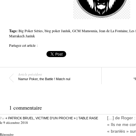
Tags:
Big Poker Séries
,
blog poker Janluk
,
GCM Mamounia
,
Jean de La Fontaine
,
Les 
Marrakech Janluk
Partagez cet article :
Article précédent
Namur Poker, the Battle ! Match nul
"
1 commentaire
[…] de Roger :
Par
« PATRICK BRUEL, VICTIME D’UN PROCHE » | TABLE RASE
le 9 décembre 2018
« Ils ne me con
« branlés » s
Répondre