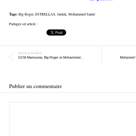
Tags:
Big Roger
,
ESTRELLAS
,
Janluk
,
Mohammed Samri
Partagez cet article :
Article précédent
GCM Mamounia, Big Roger et Mohammed...
Mohamed Sa
Publier un commentaire