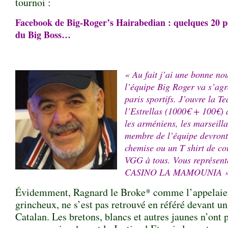
tournoi :
Facebook de Big-Roger’s Hairabedian : quelques 20 pos
du Big Boss…
« Au fait j’ai une bonne no
l’équipe Big Roger va s’ag
paris sportifs. J’ouvre la 
l’Estrellas (1000€ + 100€) à
les arméniens, les marseillai
membre de l’équipe devront
chemise ou un T shirt de co
VGG à tous. Vous représe
CASINO LA MAMOUNIA 
Évidemment, Ragnard le Broke* comme l’appelaie
grincheux, ne s’est pas retrouvé en référé devant u
Catalan. Les bretons, blancs et autres jaunes n’ont 