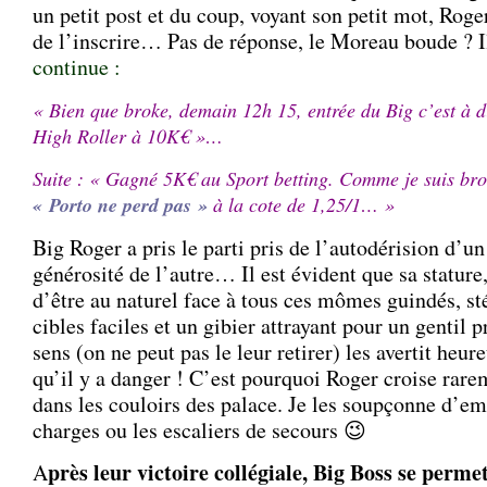
un petit post et du coup, voyant son petit mot, Rog
de l’inscrire… Pas de réponse, le Moreau boude ? Il
continue :
« Bien que broke, demain 12h 15, entrée du Big c’est à 
High Roller à 10K€ »…
Suite : « Gagné 5K€ au Sport betting. Comme je suis bro
« Porto ne perd pas »
à la cote de 1,25/1… »
Big Roger a pris le parti pris de l’autodérision d’un 
générosité de l’autre… Il est évident que sa stature
d’être au naturel face à tous ces mômes guindés, st
cibles faciles et un gibier attrayant pour un genti
sens (on ne peut pas le leur retirer) les avertit heu
qu’il y a danger ! C’est pourquoi Roger croise rare
dans les couloirs des palace. Je les soupçonne d’e
charges ou les escaliers de secours 😉
près leur victoire collégiale, Big Boss se perme
A