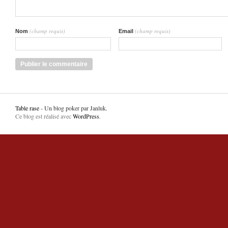
(champ requis)
(champ requis)
Nom
Email
Table rase
- Un blog poker par Janluk.
Ce blog est réalisé avec
WordPress
.