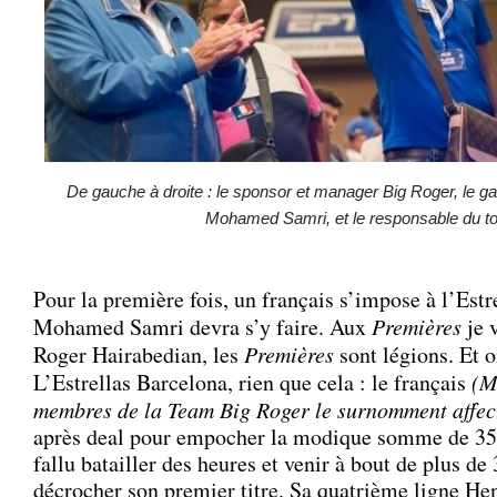
De gauche à droite : le sponsor et manager Big Roger, le ga
Mohamed Samri, et le responsable du to
Pour la première fois, un français s’impose à l’Estr
Mohamed Samri devra s’y faire. Aux
Premières
je v
Roger Hairabedian, les
Premières
sont légions. Et o
L’Estrellas Barcelona, rien que cela : le français
(M
membres de la Team Big Roger le surnomment affe
après deal pour empocher la modique somme de 353.
fallu batailler des heures et venir à bout de plus d
décrocher son premier titre. Sa quatrième ligne H