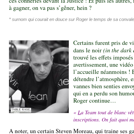
ces conneries devant la Justice ! Et puis les autres, 
à gagner, on va pas s’gêner, hein ?
* surnom qui courait en douce sur Roger le temps de sa conva
Certains furent pris de vi
dans le noir
(in the dark 
trouvé les effets imposés
avertissement, une vidéo
l’accueille néanmoins ! 
détendre l’atmosphère, en
vannes bien senties env
qui en a perdu son humour
Roger continue…
«
L
a Team tout de blanc vêt
inscriptions. On fait quoi 
A noter, un certain Steven Moreau, qui traine ses g