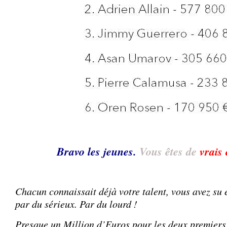
Bravo les jeunes.
Vous êtes de
vrais
Chacun connaissait déjà votre talent, vous avez su e
par du sérieux. Par du lourd !
Presque un Million d’Euros pour les deux premiers 