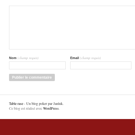
(champ requis)
(champ requis)
Nom
Email
Table rase
- Un blog poker par Janluk.
Ce blog est réalisé avec
WordPress
.