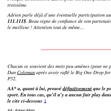
troisième.
Adrien parle déjà d’une éventuelle participation a
111.111$
. Beau signe de confiance de son partenai
le meilleur ! Attention tout de même…
_____________________
Chacun se souvient des mots peu amènes (pour ne pa
Dan
Coleman
après avoir raflé le Big One Drop fo
P52.
AA* a, quant à lui, prouvé
définitivement
que le po
sport. En tous cas, qu’il n’y a aucun fair play dan
le cite ci-dessous
↓
AA : Adrien Allain