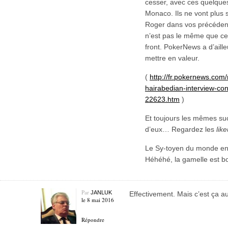
cesser, avec ces quelques 
Monaco. Ils ne vont plus
Roger dans vos précédents
n’est pas le même que ce
front. PokerNews a d’ailleu
mettre en valeur.
(
http://fr.pokernews.com
hairabedian-interview-con
22623.htm
)
Et toujours les mêmes suc
d’eux… Regardez les
lik
Le Sy-toyen du monde en 
Héhéhé, la gamelle est b
Par
JANLUK
Effectivement. Mais c’est ça au
le 8 mai 2016
Répondre