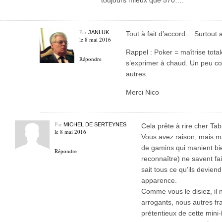
toujours mieux que 570….
Par
JANLUK
Tout à fait d’accord… Surtout a
le 8 mai 2016
Rappel : Poker = maîtrise tota
Répondre
s’exprimer à chaud. Un peu c
autres.
Merci Nico
Par
MICHEL DE SERTEYNES
Cela prête à rire cher Ta
le 8 mai 2016
Vous avez raison, mais 
de gamins qui manient bien
Répondre
reconnaître) ne savent fai
sait tous ce qu’ils devie
apparence.
Comme vous le disiez, il 
arrogants, nous autres f
prétentieux de cette mini