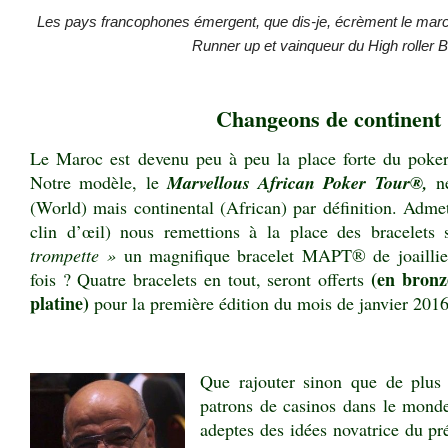
Les pays francophones émergent, que dis-je, écrèment le mar
Runner up et vainqueur du High roller Be
Changeons de continent 
Le Maroc est devenu peu à peu la place forte du poker 
Notre modèle, le
Marvellous African Poker Tour®,
n
(World) mais continental (African) par définition. Admet
clin d’œil) nous remettions à la place des bracele
trompette »
un magnifique bracelet MAPT® de joaillier
(en bronz
fois ? Quatre bracelets en tout, seront offerts
platine)
pour la première édition du mois de janvier 201
.
Que rajouter sinon que de plus
patrons de casinos dans le monde
adeptes des idées novatrice du pr