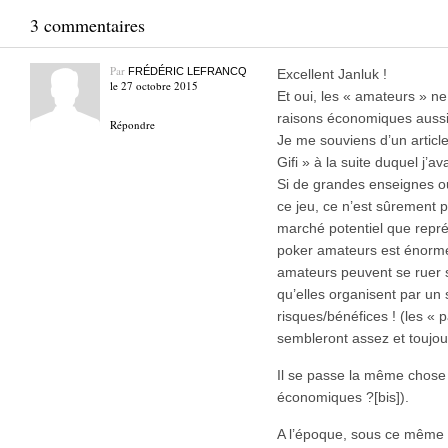
3 commentaires
Par
FRÉDÉRIC LEFRANCQ
Excellent Janluk !
le 27 octobre 2015
Et oui, les « amateurs » n
raisons économiques aussi
Répondre
Je me souviens d’un articl
Gifi » à la suite duquel j’
Si de grandes enseignes ou
ce jeu, ce n’est sûrement p
marché potentiel que repr
poker amateurs est énorm
amateurs peuvent se ruer s
qu’elles organisent par un 
risques/bénéfices ! (les « p
sembleront assez et toujour
Il se passe la même chose 
économiques ?[bis]).
A l’époque, sous ce même a