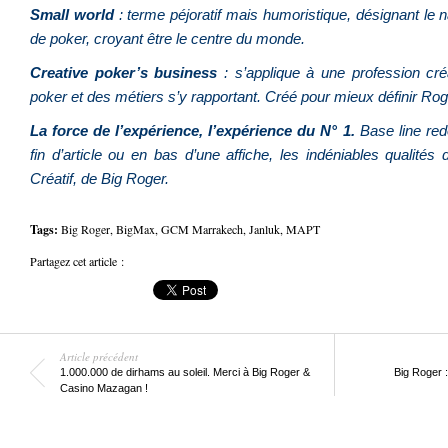
Small world
: terme péjoratif mais humoristique, désignant l
de poker, croyant être le centre du monde.
Creative poker’s business
: s’applique à une profession créa
poker et des métiers s’y rapportant. Créé pour mieux définir Ro
La force de l’expérience, l’expérience du N° 1.
Base line redo
fin d’article ou en bas d’une affiche, les indéniables qualit
Créatif, de Big Roger.
Tags:
Big Roger
,
BigMax
,
GCM Marrakech
,
Janluk
,
MAPT
Partagez cet article :
Article précédent
1.000.000 de dirhams au soleil. Merci à Big Roger &
Big Roger :
Casino Mazagan !