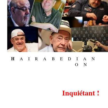
H
A I R A B E D I A 
O N
.
.
Inquiétant !
.