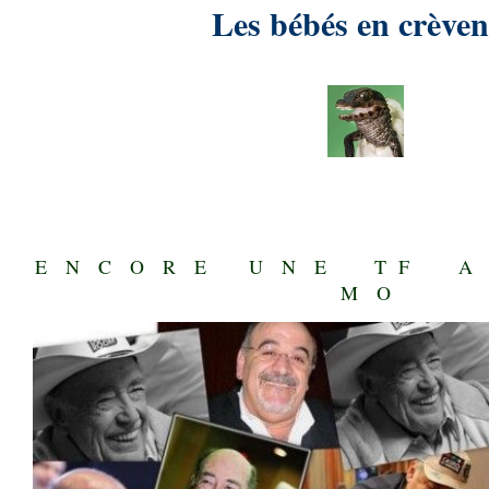
Les bébés en crèven
.
E N C O R E U N E T F 
M O