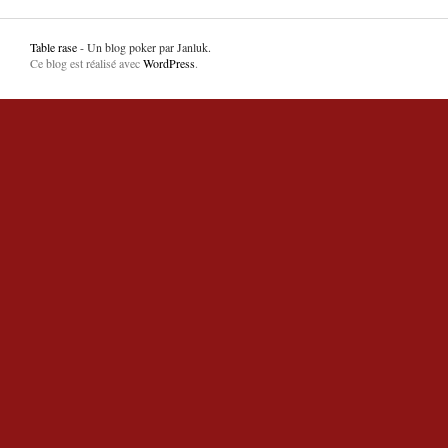
Table rase
- Un blog poker par Janluk.
Ce blog est réalisé avec
WordPress
.