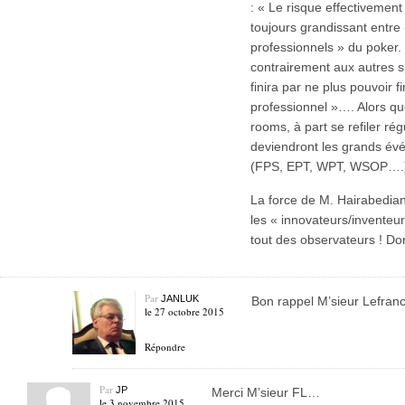
: « Le risque effectivemen
toujours grandissant entre
professionnels » du poker
contrairement aux autres s
finira par ne plus pouvoir f
professionnel »…. Alors qu
rooms, à part se refiler ré
deviendront les grands év
(FPS, EPT, WPT, WSOP….
La force de M. Hairabedian 
les « innovateurs/inventeu
tout des observateurs ! Do
Par
JANLUK
Bon rappel M’sieur Lefranc
le 27 octobre 2015
Répondre
Par
JP
Merci M’sieur FL…
le 3 novembre 2015