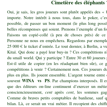
Cimetière des éléphants 
Oui, je sais, les gros joueurs sont plutôt appelés des «
importe. Notre intérêt à nous tous, dans le poker, c’e
possible, de passer un bon moment (le plus long possib
belles récompenses qui soient. Prenons l’exemple d’un f
Faisons un copié-collé (à peu de choses près) de ce 
Personne ne nous en empêchera. Regardons par exemple
25 000 € le ticket d’entrée. Le tout dernier, à Berlin, a 
Kitaï. Qui donc a payé leur buy-in ? Ces compétitions n’
du small world. Qui y participe ? Entre 30 et 60 joueurs
Est-il utile de copier (en les réadaptant bien sûr), ce
compétitions à venir ? Certainement non. Ces joueurs d
plus en plus. Ils jouent ensemble. L’argent tourne entre
WINA vs PS
souvent
. Par champions interposés. Il e
que des éditeurs on-line continuent d’exercer un métier
consciencieusement,
cent
après
cent
, les sommes gag
Comme de braves petits comptables de banlieue, sauf qu
bilan. Là, ce serait un vrai métier. Il recopient des chiffr