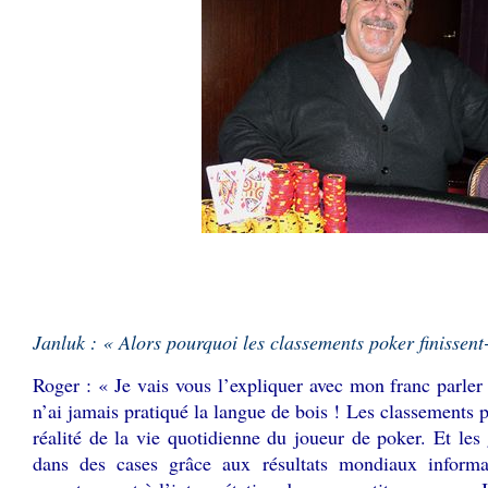
Janluk : « Alors pourquoi les classements poker finissent-
Roger : « Je vais vous l’expliquer avec mon franc parler
n’ai jamais pratiqué la langue de bois ! Les classements p
réalité de la vie quotidienne du joueur de poker. Et les
dans des cases grâce aux résultats mondiaux informat