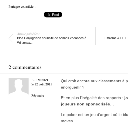
Partagez cet article :
Article précédent
Bled Conjugaison souhaite de bonnes vacances à
Estrellas & EPT.
Winamax...
2 commentaires
Par
RONAN
Qui croit encore aux classements à p
le 12 août 2015
enorgueillir ?
Répondre
Et en plus l’inégalité des rapports :
j
joueurs non sponsorisés…
Le poker est un jeu d’argent où le bl
moves…