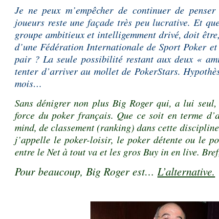
Je ne peux m’empêcher de continuer de penser 
joueurs reste une façade très peu lucrative. Et que
groupe ambitieux et intelligemment drivé, doit êtr
d’une Fédération Internationale de Sport Poker et 
pair ? La seule possibilité restant aux deux « ami
tenter d’arriver au mollet de PokerStars. Hypothès
mois…
Sans dénigrer non plus Big Roger qui, a lui seul, 
force du poker français. Que ce soit en terme d’
mind, de classement (ranking) dans cette discipline,
j’appelle le poker-loisir, le poker détente ou le po
entre le Net à tout va et les gros Buy in en live. Bre
Pour beaucoup, Big Roger est…
L’alternative.