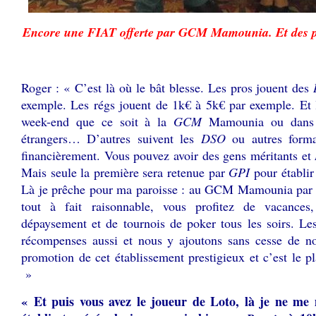
Encore une FIAT offerte par GCM Mamounia. Et des p
Roger : « C’est là où le bât blesse. Les pros jouent des
exemple. Les régs jouent de 1k€ à 5k€ par exemple. Et le
week-end que ce soit à la
GCM
Mamounia ou dans d
étrangers… D’autres suivent les
DSO
ou autres forma
financièrement. Vous pouvez avoir des gens méritants et
Mais seule la première sera retenue par
GPI
pour établir
Là je prêche pour ma paroisse : au GCM Mamounia par
tout à fait raisonnable, vous profitez de vacances,
dépaysement et de tournois de poker tous les soirs. Les
récompenses aussi et nous y ajoutons sans cesse de n
promotion de cet établissement prestigieux et c’est le pla
»
« Et puis vous avez le joueur de Loto, là je ne me 