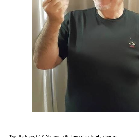
Tags:
Big Roger
,
GCM Marrakech
,
GPI
,
humorialiste Janluk
,
pokerstars