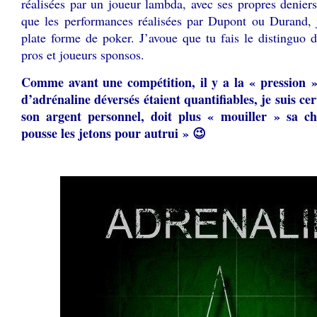
réalisées par un joueur lambda, avec ses propres deniers
que les performances réalisées par Dupont ou Durand, 
plate forme de poker. J’avoue que tu fais le distinguo 
pros et joueurs sponsos.
Comme avant une compétition, il y a la « pression » 
d’adrénaline déversés étaient quantifiables, je suis ce
son argent personnel, doit plus « mouiller » sa c
pousse les jetons pour autrui » 😉