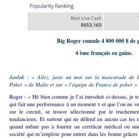
Big Roger cumule 4 800 000 $ de g
4 ème français en gains.
Janluk : « Allez, juste un mot sur la mascarade de
Poker » de Malte et sur « l’équipe de France de poker »
Roger : « Hé bien comme je l’ai introduit ci-dessus, je 
x
qui fait une performance à un moment
et que l’on ne v
sur le circuit, se trouve sélectionné par le trucheme
tendancieux. Et surtout qui ne défend en aucun cas les ré
quand même pas à fournir un certificat médical ou une
société qui m’emploie pour entrer dans les bonne grâce