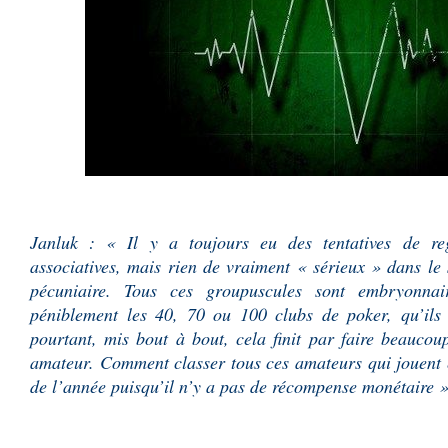
.
Janluk : « Il y a toujours eu des tentatives de reg
associatives, mais rien de vraiment « sérieux » dans le s
pécuniaire. Tous ces groupuscules sont embryonnair
péniblement les 40, 70 ou 100 clubs de poker, qu’ils
pourtant, mis bout à bout, cela finit par faire beauco
amateur. Comment classer tous ces amateurs qui jouent 
de l’année puisqu’il n’y a pas de récompense monétaire 