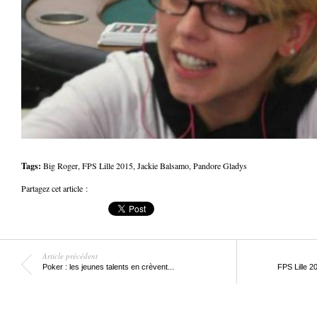
Tags:
Big Roger
,
FPS Lille 2015
,
Jackie Balsamo
,
Pandore Gladys
Partagez cet article :
Article précédent
Poker : les jeunes talents en crèvent...
FPS Lille 2