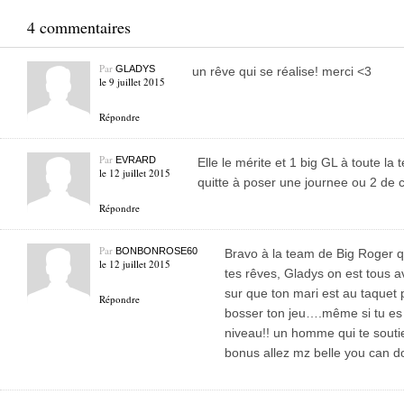
4 commentaires
Par
GLADYS
un rêve qui se réalise! merci <3
le 9 juillet 2015
Répondre
Par
EVRARD
Elle le mérite et 1 big GL à toute la 
le 12 juillet 2015
quitte à poser une journee ou 2 de
Répondre
Par
BONBONROSE60
Bravo à la team de Big Roger q
le 12 juillet 2015
tes rêves, Gladys on est tous ave
sur que ton mari est au taquet p
Répondre
bosser ton jeu….même si tu es 
niveau!! un homme qui te soutie
bonus allez mz belle you can do 