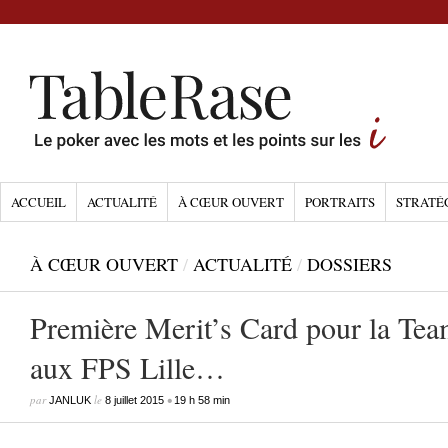
ACCUEIL
ACTUALITÉ
À CŒUR OUVERT
PORTRAITS
STRATÉ
À CŒUR OUVERT
/
ACTUALITÉ
/
DOSSIERS
Première Merit’s Card pour la Te
aux FPS Lille…
par
le
•
JANLUK
8 juillet 2015
19 h 58 min