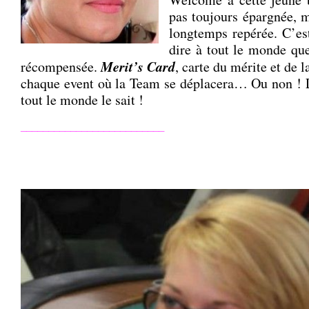
pas toujours épargnée, 
longtemps repérée. C’est
dire à tout le monde que 
Merit’s Card
récompensée.
, carte du mérite et de l
chaque event où la Team se déplacera… Ou non ! L
tout le monde le sait !
__________________________
.
.