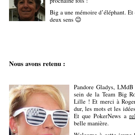
prochaine fois !
Big a une mémoire d’éléphant. Et 
deux sens 😉
.
.
.
Nous avons retenu :
.
Pandore Gladys, LMdB 4
sein de la Team Big Ro
Lille ! Et merci à Roge
dur, les mots et les idé
Et que PokerNews a
re
belle manière.
Welcome à cette jeune b