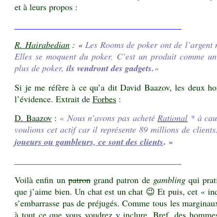
et à leurs propos :
___________________________________________
R. Hairabedian
: «
Les Rooms de poker ont de l’argent 
Elles se moquent du poker. C’est un produit comme un 
plus de poker,
ils vendront des gadgets.
«
Si je me réfère à ce qu’a dit David Baazov, les deux 
l’évidence. Extrait de
Forbes
:
D. Baazov
:
«
Nous n’avons pas acheté
Rational
* à cau
voulions cet actif
car il représente
89 millions de clients
. »
joueurs ou gambleurs, ce sont des clients
___________________________________________
Voilà enfin un
patron
grand patron de
gambling
qui prat
que j’aime bien. Un chat est un chat 😉 Et puis, cet « i
s’embarrasse pas de préjugés. Comme tous les marginaux
à tout ce que vous voudrez y inclure. Bref, des hommes