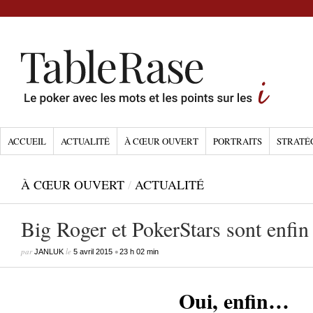
ACCUEIL
ACTUALITÉ
À CŒUR OUVERT
PORTRAITS
STRATÉ
À CŒUR OUVERT
/
ACTUALITÉ
Big Roger et PokerStars sont enfin
par
le
•
JANLUK
5 avril 2015
23 h 02 min
Oui, enfin…