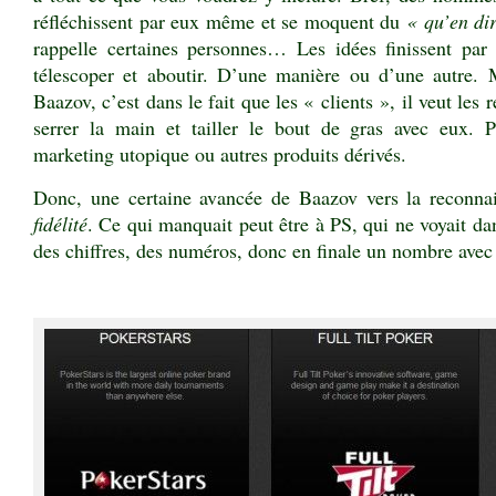
réfléchissent par eux même et se moquent du
« qu’en di
rappelle certaines personnes… Les idées finissent par 
télescoper et aboutir. D’une manière ou d’une autre.
Baazov, c’est dans le fait que les « clients », il veut les 
serrer la main et tailler le bout de gras avec eux. 
marketing utopique ou autres produits dérivés.
Donc, une certaine avancée de Baazov vers la reconn
fidélité
. Ce qui manquait peut être à PS, qui ne voyait da
des chiffres, des numéros, donc en finale un nombre avec