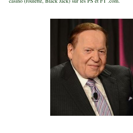
casino (roulette, Black Jack) sur les PS et FT .com.