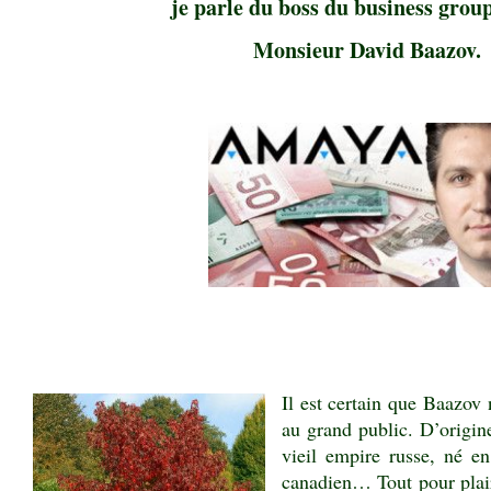
je parle du boss du business gro
Monsieur David Baazov.
Il est certain que Baazov
au grand public. D’origi
vieil empire russe, né en 
canadien… Tout pour plair