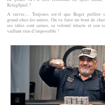
KriegSpiel ?
A suivre… Toujours est-il que Roger préfère u
grand-chez-les-autres. On va faire un bout de che
ses idées sont saines, sa volonté intacte et son e
vaillant rien d’impossible !