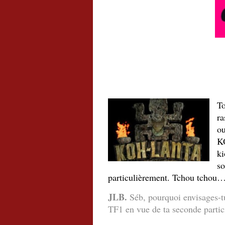
.
.
.
T
ra
ou
K
ki
so
particulièrement. Tchou tchou
JLB.
Séb, pourquoi envisages-tu 
TF1 en vue de ta seconde partic