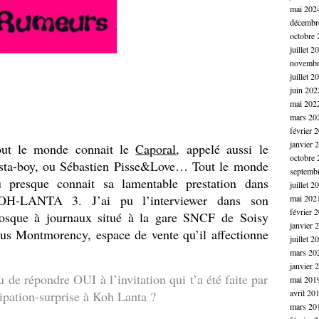
mai 202
décembr
octobre 
juillet 2
novembr
juillet 2
juin 202
mai 202
mars 20
février 
janvier 
out le monde connait le
Caporal
, appelé aussi le
octobre 
sta-boy, ou Sébastien Pisse&Love… Tout le monde
septemb
 presque connait sa lamentable prestation dans
juillet 2
OH-LANTA 3. J’ai pu l’interviewer dans son
mai 202
février 
osque à journaux situé à la gare SNCF de Soisy
janvier 
us Montmorency, espace de vente qu’il affectionne
juillet 2
…
mars 20
janvier 
de répondre OUI à l’invitation qui t’a été faite par
mai 201
avril 20
ipation-surprise à Koh Lanta ?
mars 20