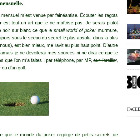
mensuelle.
tif mensuel m’est venue par fainéantise. Écouter les ragots
er est tout un art que je ne maîtrise pas. Je serais plutôt
e noir sur blanc ce que le
small world of poker
murmure,
ujours sous le sceau du secret le plus absolu, dans la plus
e-nous), est bien mieux, me ravit au plus haut point. D’autre
 jamais je ne dévoilerai mes sources ni ne dirai ce que je
 que l’on m’a faites ; par téléphone, par MP,
sur l’oreiller
,
 ou d’un golf.
FACE
.
e que le monde du poker regorge de petits secrets de