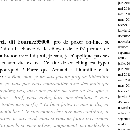
juin 201
mai 201
avril 20
mars 20
février 
janvier 
décembr
el, dit Fournez35000,
pro de poker on-line, se
novembr
octobre 
J’ai eu la chance de le côtoyer, de le fréquenter, de
septemb
n breton avec lui (oui, je sais, je n’applique pas ses
août 20
 et son site est né.
Ce site
de coaching est hyper
juillet 2
: pourquoi ? Parce que Arnaud a l’humilité et le
juin 201
mai 201
re :
« Bon, moi, je ne suis pas un prof de littérature
avril 20
, je ne vais pas vous embrouiller avec des mots que
mars 20
endrez pas, avec des maths ou avec du live que je
février 
line… Bref, vous voulez faire des résultats ? Vous
janvier 
décembr
outes mes perfs) ? Et bien faites ce que je dis, ne
novembr
tentielles ! Je suis moins cher que mes confrères, je
octobre 
ures, je suis cool, mais si vous ne faites pas comme
septemb
n’ai pas la science infuse, simplement, ma méthode a
août 20
juillet 2