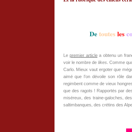
De
toutes
les
c
Le
premier article
a obtenu un franc
voir le nombre de
likes
. Comme quoi
Carlo. Mieux vaut ergoter que mégote
aimé que l’on dévoile son rôle d
regimbent comme de vieux hongres pr
que des ragots ! Rapportés par des
miséreux, des traine-galoches, de
saltimbanques, des crétins des Al
.