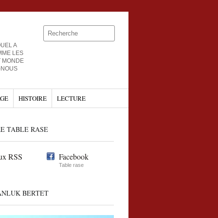
UEL A
MME LES
T MONDE
-NOUS
GE
HISTOIRE
LECTURE
E TABLE RASE
ux RSS
Facebook
Table rase
ANLUK BERTET