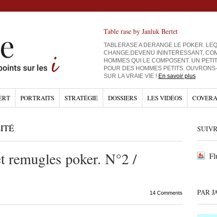
Table rase by Janluk Bertet
TABLERASE A DERANGE LE POKER. LEQ
CHANGE.DEVENU ININTERESSANT, CO
HOMMES QUI LE COMPOSENT. UN PETI
POUR DES HOMMES PETITS. OUVRONS
SUR LA VRAIE VIE !
En savoir plus
ERT
PORTRAITS
STRATÉGIE
DOSSIERS
LES VIDÉOS
COVERA
ITÉ
SUIVR
et remugles poker. N°2 /
Fl
PAR J
14 Comments