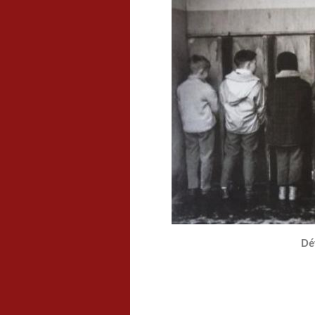
Dé
.
.