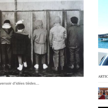
ARTI
versoir d’idées tièdes…