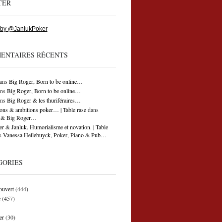
TER
 by @JanlukPoker
ENTAIRES RÉCENTS
ans
Big Roger, Born to be online…
ns
Big Roger, Born to be online…
ns
Big Roger & les thuriféraires…
ons & ambitions poker… | Table rase
dans
ti & Big Roger…
r & Janluk. Humorialisme et novation. | Table
s
Vanessa Hellebuyck, Poker, Piano & Pub…
GORIES
ouvert
(444)
é
(457)
er
(30)