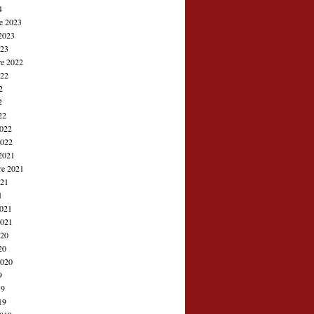
4
e 2023
2023
023
e 2022
022
2
2
22
2022
2022
2021
re 2021
021
1
2021
2021
020
20
2020
9
19
19