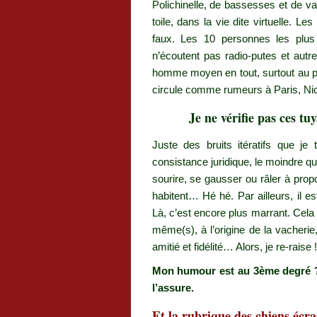
Polichinelle, de bassesses et de v
toile, dans la vie dite virtuelle. 
faux. Les 10 personnes les plus 
n’écoutent pas radio-putes et au
homme moyen en tout, surtout au po
circule comme rumeurs à Paris, Ni
Je ne vérifie pas ces tu
Juste des bruits itératifs que je
consistance juridique, le moindre qu
sourire, se gausser ou râler à prop
habitent… Hé hé. Par ailleurs, il 
Là, c’est encore plus marrant. Cela
même(s), à l’origine de la vacherie
amitié et fidélité… Alors, je re-raise 
Mon humour est au 3ème degré ? J
l’assure.
Et la rubrique des chiens écr