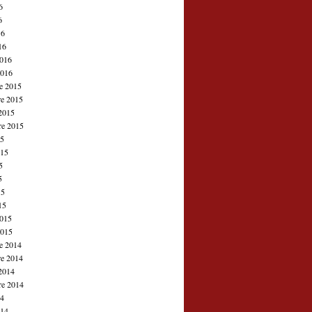
6
6
16
16
2016
2016
e 2015
e 2015
2015
re 2015
15
015
5
5
15
15
2015
2015
e 2014
e 2014
2014
re 2014
14
014