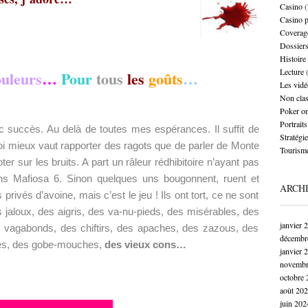
Casino
(
Casino 
Coverag
Dossier
.
Histoire
Lecture
(
ouleurs
…
Pour
tous
les
goûts
…
Les vidé
Non cla
Poker on
Portraits
 succès. Au delà de toutes mes espérances. Il suffit de
Stratégie
 mieux vaut rapporter des ragots que de parler de Monte
Tourism
r sur les bruits. A part un râleur rédhibitoire n’ayant pas
ans Mafiosa 6. Sinon quelques uns bougonnent, ruent et
ARCH
ivés d’avoine, mais c’est le jeu ! Ils ont tort, ce ne sont
 jaloux, des aigris, des va-nu-pieds, des misérables, des
janvier 
s vagabonds, des chiftirs, des apaches, des zazous, des
décembr
pes, des gobe-mouches,
des vieux cons…
janvier 
novembr
octobre 
août 20
.
juin 202