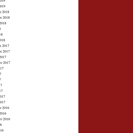
2019
2019
e 2018
e 2018
2018
8
18
2018
e 2017
e 2017
2017
re 2017
017
7
7
17
17
2017
2017
e 2016
2016
re 2016
16
016