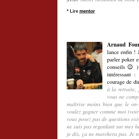
* Lire
mentor
.
.
Arnaud Four
lance enfin ! 
parler poker e
conseils 😉 )
intéressant 
courage de di
à la retraite
vous ne compr
maîtrise moins bien que le on-
voulez gagner comme moi (voir t
vous posez pas de questions exis
ne suis pas regardant sur mes he
je dis, ça ne marchera pas. Je 