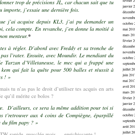
février 
onner trop de précisions JL, car chacun sait que tu
janvier 
 importe, j’essaie une dernière fois.
décembr
novembr
que j’ai acquise depuis KL3, j’ai pu demander un
octobre 
oi, cela compte. En revanche, j’en donne la moitié à
mai 201
 mon menteur.
*
mars 20
février 
décembr
es à régler. D’abord avec Freddy et sa tronche de
novembr
s pas l’rater. Ensuite, avec Moundir. Le mendiant du
octobre 
 le Tarzan d’Villetaneuse, le mec qui a frappé une
septemb
kem qui fait la quête pour 500 balles et réussit à
juillet 2
juin 201
s ! »
mai 201
avril 20
ais tu n’as pas le droit d’utiliser tes acquis en arts
mars 20
e qu’il mérite ce bolos ?
février 
janvier 
e. D’ailleurs, ce sera la même addition pour toi si
décembr
as t’retrouver aux 4 coins de Compiègne, éparpillé
octobre 
septemb
 du film papy ? »
août 20
juillet 2
ITW rapide, musclée mais … enrichissante !