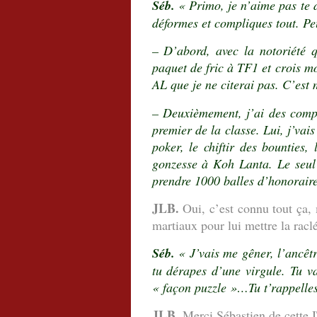
Séb.
« Primo, je n’aime pas te d
déformes et compliques tout. Peu
– D’abord, avec la notoriété 
paquet de fric à TF1 et crois m
AL que je ne citerai pas. C’est
– Deuxièmement, j’ai des compt
premier de la classe. Lui, j’vai
poker, le chiftir des bounties,
gonzesse à Koh Lanta. Le seul 
prendre 1000 balles d’honoraire
JLB.
Oui, c’est connu tout ça, m
martiaux pour lui mettre la raclé
Séb.
« J’vais me gêner, l’ancêtr
tu dérapes d’une virgule. Tu v
« façon puzzle »…Tu t’rappelles
JLB.
Merci Sébastien de cette 