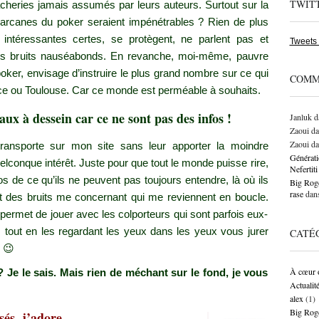
TWIT
acheries jamais assumés par leurs auteurs. Surtout sur la
Les arcanes du poker seraient impénétrables ? Rien de plus
intéressantes certes, se protègent, ne parlent pas et
Tweets
tres bruits nauséabonds. En revanche, moi-même, pauvre
ker, envisage d’instruire le plus grand nombre sur ce qui
COMM
ce ou Toulouse. Car ce monde est perméable à souhaits.
yaux à dessein car ce ne sont pas des infos !
Janluk
d
Zaoui
da
Zaoui
da
 transporte sur mon site sans leur apporter la moindre
Générati
elconque intérêt. Juste pour que tout le monde puisse rire,
Neferti
os de ce qu’ils ne peuvent pas toujours entendre, là où ils
Big Roge
rase
dan
est des bruits me concernant qui me reviennent en boucle.
 permet de jouer avec les colporteurs qui sont parfois eux-
, tout en les regardant les yeux dans les yeux vous jurer
CATÉ
! 😉
À cœur 
e le sais. Mais rien de méchant sur le fond, je vous
Actualit
alex
(1)
Big Rog
asés, j’adore…