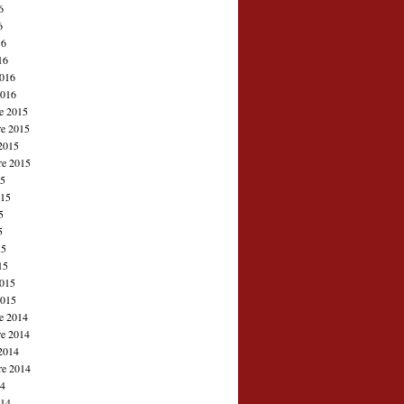
6
6
16
16
2016
2016
e 2015
e 2015
2015
re 2015
15
015
5
5
15
15
2015
2015
e 2014
e 2014
2014
re 2014
14
014