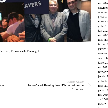
mai 202
décembr
octobre 
juillet 2
novembr
juillet 2
juin 202
mai 202
mars 20
février 
janvier 
las Lévi
,
Pedro Canali
,
RankingHero
octobre 
septemb
juillet 2
mai 202
février 
janvier 
juillet 2
Article suivant
mars 20
 etc...
Pedro Canali, RankingHero, ITW. Le podcast de
l'émission.
janvier 
mai 201
avril 20
mars 20