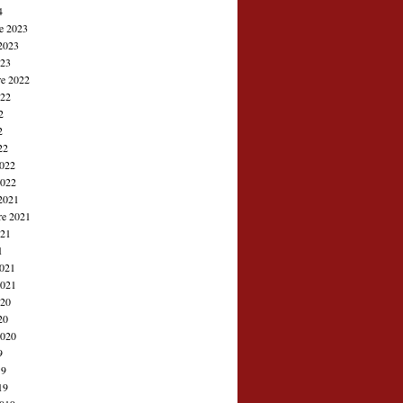
4
e 2023
2023
023
e 2022
022
2
2
22
2022
2022
2021
re 2021
021
1
2021
2021
020
20
2020
9
19
19