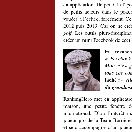
en application. Un peu à la fa
de petits acteurs dans le poke
vouées à l’échec, forcément. Ce 
2012 puis 2013. Car on ne cr
golf
. Les outils pluri-disciplin
créer un mini Facebook de ceci o
En revanch
« Facebook,
Mob, c’est g
tous ces con
lâché :
« Alo
du grandios
RankingHero met en applicatio
maison, une petite fenêtre 
international. D’où l’intérêt m
joueur pro de la Team Barrière.
et sera accompagné d’un joueu