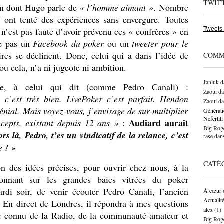
TWIT
çon dont Hugo parle de
« l’homme aimant »
. Nombre
r ont tenté des expériences sans envergure. Toutes
Tweets
n’est pas faute d’avoir prévenu ces « confrères » en
ée pas un
Facebook du poker
ou un
tweeter pour le
aires se déclinent. Donc, celui qui a dans l’idée de
COMM
u cela, n’a ni jugeote ni ambition.
Janluk
d
e, à celui qui dit (comme Pedro Canali) :
Zaoui
da
 c’est très bien. LivePoker c’est parfait. Hendon
Zaoui
da
énial. Mais voyez-vous, j’envisage de sur-multiplier
Générati
Neferti
Audiard aurait
cepts, existant depuis 12 ans »
:
Big Roge
rs là, Pedro, t’es un vindicatif de la relance, c’est
rase
dan
e ! »
CATÉ
n des idées précises, pour ouvrir chez nous, à la
donnant sur les grandes baies vitrées du poker
ardi soir, de venir écouter Pedro Canali, l’ancien
À cœur 
Actualit
 En direct de Londres, il répondra à mes questions
alex
(1)
r connu de la Radio, de la communauté amateur et
Big Rog