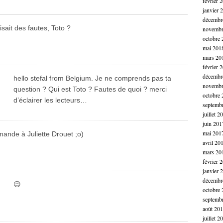
février 
janvier 
décembr
aisait des fautes, Toto ?
novembr
octobre 
mai 201
mars 20
février 
décembr
hello stefal from Belgium. Je ne comprends pas ta
novembr
question ? Qui est Toto ? Fautes de quoi ? merci
octobre 
d’éclairer les lecteurs…
septemb
juillet 2
juin 201
mai 201
ande à Juliette Drouet ;o)
avril 20
mars 20
février 
janvier 
décembr
😉
octobre 
septemb
août 20
juillet 2