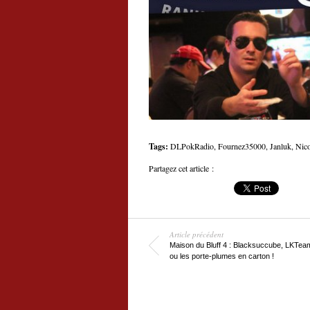
Tags:
DLPokRadio
,
Fournez35000
,
Janluk
,
Nico
Partagez cet article :
Article précédent
Maison du Bluff 4 : Blacksuccube, LKTeam,
ou les porte-plumes en carton !