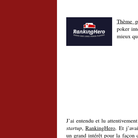
Thème p
poker int
mieux qu
.
J’ai entendu et lu attentivement
startup
,
RankingHero
. Et j’ava
un grand intérêt pour la façon d