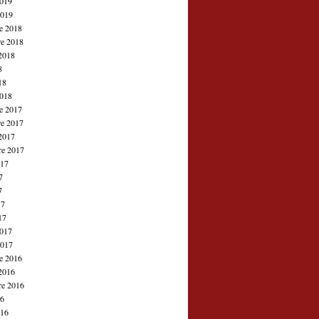
2019
2019
e 2018
e 2018
2018
8
18
2018
e 2017
e 2017
2017
re 2017
017
7
7
17
17
2017
2017
e 2016
2016
re 2016
16
016