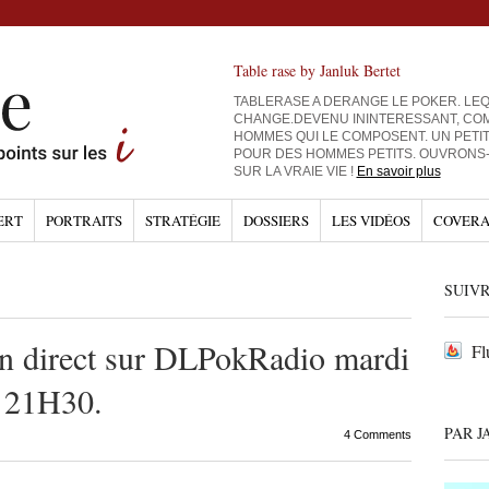
Table rase by Janluk Bertet
TABLERASE A DERANGE LE POKER. LEQ
CHANGE.DEVENU ININTERESSANT, CO
HOMMES QUI LE COMPOSENT. UN PETI
POUR DES HOMMES PETITS. OUVRONS
SUR LA VRAIE VIE !
En savoir plus
ERT
PORTRAITS
STRATÉGIE
DOSSIERS
LES VIDÉOS
COVERA
SUIVR
en direct sur DLPokRadio mardi
Fl
à 21H30.
PAR J
4 Comments