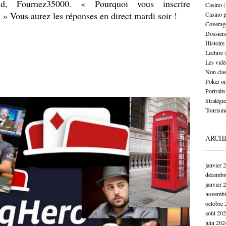
aud, Fournez35000. « Pourquoi vous inscrire
Casino
(
» Vous aurez les réponses en direct mardi soir !
Casino 
Coverag
Dossier
Histoire
Lecture
(
Les vidé
Non cla
Poker on
Portraits
Stratégie
Tourism
ARCH
janvier 
décembr
janvier 
novembr
octobre 
août 20
juin 202