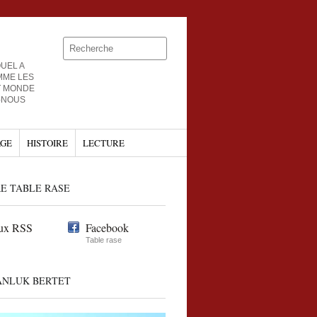
UEL A
MME LES
T MONDE
-NOUS
GE
HISTOIRE
LECTURE
E TABLE RASE
ux RSS
Facebook
Table rase
ANLUK BERTET