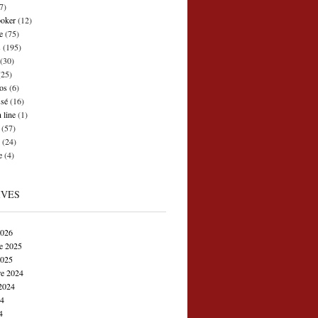
7)
poker
(12)
e
(75)
s
(195)
(30)
25)
os
(6)
ssé
(16)
 line
(1)
(57)
(24)
e
(4)
IVES
2026
e 2025
2025
e 2024
2024
24
4