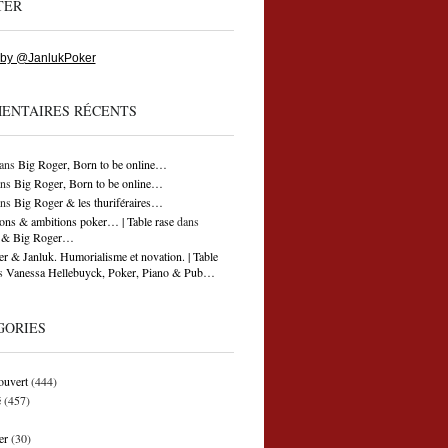
TER
 by @JanlukPoker
ENTAIRES RÉCENTS
ans
Big Roger, Born to be online…
ns
Big Roger, Born to be online…
ns
Big Roger & les thuriféraires…
ons & ambitions poker… | Table rase
dans
ti & Big Roger…
r & Janluk. Humorialisme et novation. | Table
s
Vanessa Hellebuyck, Poker, Piano & Pub…
GORIES
ouvert
(444)
é
(457)
er
(30)