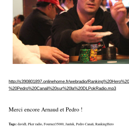
.
http://s390801897.onlinehome.fr/webradio/Ranking%20Hero%20
%20Pedro%20Canali%20sur%20la%20DLPokRadio.mp3
Merci encore Arnaud et Pedro !
Tags:
davidL Pker radio
,
Fournez35000
,
Janluk
,
Pedro Canali
,
RankingHero