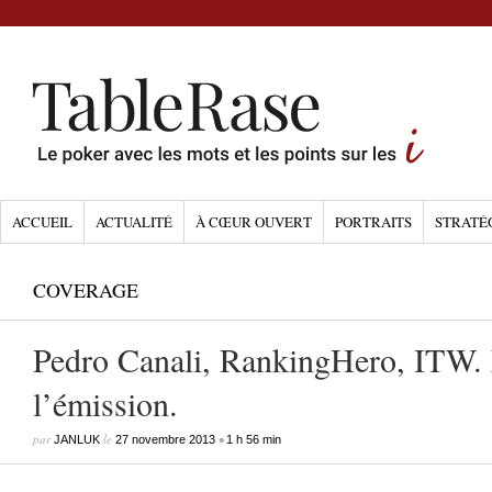
ACCUEIL
ACTUALITÉ
À CŒUR OUVERT
PORTRAITS
STRATÉ
COVERAGE
Pedro Canali, RankingHero, ITW. 
l’émission.
par
le
•
JANLUK
27 novembre 2013
1 h 56 min