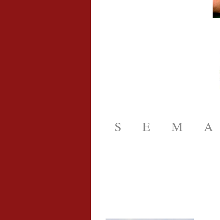
.
S E M 
.
.
.