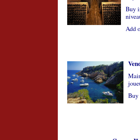
Buy i
nivea
Add o
.
.
Vend
Main
joue
Buy 
.