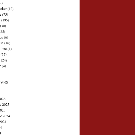
7)
poker
(12)
e
(75)
s
(195)
(30)
25)
os
(6)
ssé
(16)
 line
(1)
(57)
(24)
e
(4)
IVES
2026
e 2025
2025
e 2024
2024
24
4