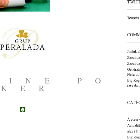
TWIT
Tweets
COMM
Janluk
d
Zaoui
da
Zaoui
da
Générati
Neferti
A I N E P O
Big Roge
rase
dan
K E R
CATÉ
À cœur 
Actualit
alex
(1)
Big Rog