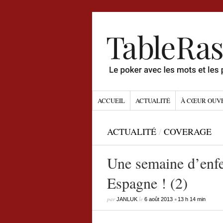
ACCUEIL
ACTUALITÉ
À CŒUR OUV
ACTUALITÉ
/
COVERAGE
Une semaine d’enfer
Espagne ! (2)
par
le
•
JANLUK
6 août 2013
13 h 14 min