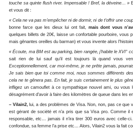
touche sa quinte flush river. Impensable ! Bref, la déveine… »
E
et vous dit :
« Cela ne va pas m’empêcher ni de dormir, ni de t’offrir une co
bonne farce que les dieux lui ont fait,
mais dont vous n’av
quelques billets de 20€, laisse un confortable pourboire, vous 
mais gênantes oreilles du barman) et vous invente alors l’histoire
« Écoute, ma BM est au parking, bien rangée, j’habite le XVI° 
sait rien de lui sauf qu’il est toujours là quand vous ven
Exceptionnellement, car moi-même, je ne prête jamais, pourra
Je sais bien que toi comme moi, nous sommes différents des
cela ne te gênera pas. En fait, je suis certainement le plus g
infligez un camouflet à ce sympathique nouvel ami, ou vous l
désagrément d’avoir à faire des kilomètres de queue dans les e
– Vilain2,
lui, a des problèmes de Visa. Non, non, pas ce que vou
est gérant de société et n’a pris que sa Visa pro. Comme il es
responsable, etc… jamais il n’ira tirer 300 euros avec celle-ci
confondue, sa femme l’a prise etc… Alors, Vilain2 vous la fait co