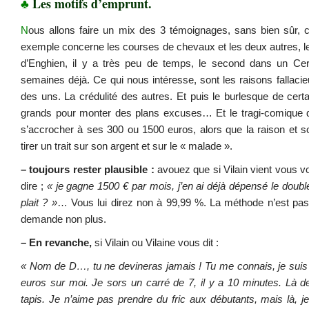
♣
Les motifs d’emprunt.
N
ous allons faire un mix des 3 témoignages, sans bien sûr,
exemple concerne les courses de chevaux et les deux autres, le
d’Enghien, il y a très peu de temps, le second dans un Cerc
semaines déjà. Ce qui nous intéresse, sont les raisons fallaci
des uns. La crédulité des autres. Et puis le burlesque de certa
grands pour monter des plans excuses… Et le tragi-comique de
s’accrocher à ses 300 ou 1500 euros, alors que la raison et so
tirer un trait sur son argent et sur le « malade ».
– toujours rester plausible :
avouez que si Vilain vient vous v
dire ;
« je gagne 1500 € par mois, j’en ai déjà dépensé le doubl
plait ? »
… Vous lui direz non à 99,99 %. La méthode n’est pas 
demande non plus.
– En revanche,
si Vilain ou Vilaine vous dit :
« Nom de D…, tu ne devineras jamais ! Tu me connais, je suis p
euros sur moi. Je sors un carré de 7, il y a 10 minutes. Là 
tapis. Je n’aime pas prendre du fric aux débutants, mais là, je