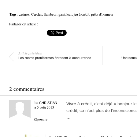
Tags:
casinos
,
Cercles
,
flambeur
,
gambleur
,
jeu à crédit
,
prêts d'honneur
Partagez cet article :
Article précédent
Les rooms protéiformes écrasent la concurrence...
Une semain
2 commentaires
Par
CHRISTIAN
Vivre à crédit, c’est déjà « bonjour l
le 5 août 2013
crédit, ce n’est plus de l’inconscienc
…
Répondre
Par