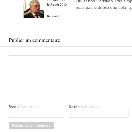
JANLUK
Oui et non Christian. Pas simp
le 5 août 2013
mais pas si débile que cela…p
Répondre
Publier un commentaire
(champ requis)
(champ requis)
Nom
Email