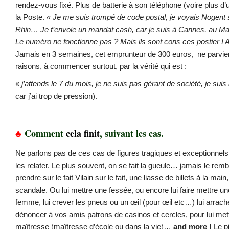
rendez-vous fixé. Plus de batterie à son téléphone (voire plus d’
la Poste.
« Je me suis trompé de code postal, je voyais Nogent
Rhin… Je t’envoie un mandat cash, car je suis à Cannes, au Ma
Le numéro ne fonctionne pas ? Mais ils sont cons ces postier ! Al
Jamais en 3 semaines, cet emprunteur de 300 euros, ne parvie
raisons, à commencer surtout, par la vérité qui est :
«
j’attends le 7 du mois, je ne suis pas gérant de société, je sui
car j’ai trop de pression).
♣
Comment
cela finit
, suivant les cas.
Ne parlons pas de ces cas de figures tragiques et exceptionnels
les relater. Le plus souvent, on se fait la gueule… jamais le rem
prendre sur le fait Vilain sur le fait, une liasse de billets à la mai
scandale. Ou lui mettre une fessée, ou encore lui faire mettre un
femme, lui crever les pneus ou un œil (pour œil etc…) lui arrache
dénoncer à vos amis patrons de casinos et cercles, pour lui mett
maîtresse (maîtresse d’école ou dans la vie)…
and more !
Le pi