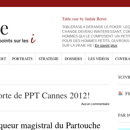
Table rase by Janluk Bertet
TABLERASE A DERANGE LE POKER. LEQ
CHANGE.DEVENU ININTERESSANT, CO
HOMMES QUI LE COMPOSENT. UN PETI
POUR DES HOMMES PETITS. OUVRONS
SUR LA VRAIE VIE !
En savoir plus
ERT
PORTRAITS
STRATÉGIE
DOSSIERS
LES VIDÉOS
COVERA
SUIVR
rte de PPT Cannes 2012!
Fl
Aucun commentaire
PAR J
ueur magistral du Partouche