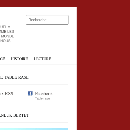
UEL A
MME LES
T MONDE
-NOUS
GE
HISTOIRE
LECTURE
E TABLE RASE
ux RSS
Facebook
Table rase
ANLUK BERTET