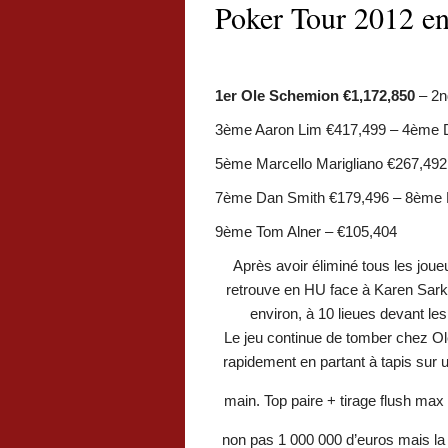
Poker Tour 2012 en
1er Ole Schemion €1,172,850
– 2n
3ème Aaron Lim €417,499 – 4ème D
5ème Marcello Marigliano €267,492
7ème Dan Smith €179,496 – 8ème 
9ème Tom Alner – €105,404
Après avoir éliminé tous les jou
retrouve en HU face à Karen Sark
environ, à 10 lieues devant le
Le jeu continue de tomber chez Ole
rapidement en partant à tapis sur u
main. Top paire + tirage flush max
non pas 1 000 000 d’euros mais l