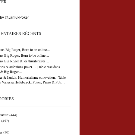
TER
 by @JanlukPoker
ENTAIRES RÉCENTS
ans
Big Roger, Born to be online…
ns
Big Roger, Born to be online…
ns
Big Roger & les thuriféraires…
ons & ambitions poker… | Table rase
dans
ti & Big Roger…
r & Janluk. Humorialisme et novation. | Table
s
Vanessa Hellebuyck, Poker, Piano & Pub…
GORIES
ouvert
(444)
é
(457)
er
(30)