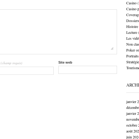
Casino
(
Casino 
Coverag
Dossier
Histoire
Lecture
(
Les vidé
Non cla
Poker on
Portraits
Stratégie
(champ requis)
Site web
l
Tourism
ARCH
janvier 
décembr
janvier 
novembr
octobre 
août 20
juin 202