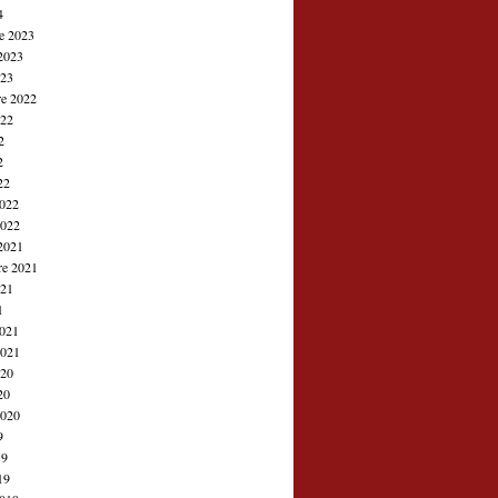
4
e 2023
2023
023
e 2022
022
2
2
22
2022
2022
2021
re 2021
021
1
2021
2021
020
20
2020
9
19
19