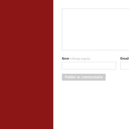
(champ requis)
Nom
Emai