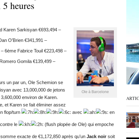
 5 heures
d Karen Sarkisyan €693,494 –
an O’Brien €341,991 –
 – 6ème Fabrice Touil €223,498 –
Romero Gomila €139,499 –
eurs un par un, Ole Schemion se
isyan avec 13,000,000 de jetons
Ole à Barcelone
s 3,600,000 environ de Karen.
ARTI
, et Karen se fait éliminer assez
n flop/turn
avec
en
 contre le
(flush plopée de Ole) qui empoche
a somme exacte de €1,172,850 après qu’un
Jack noir
soit