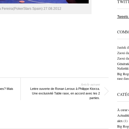
TWIT
a Fereira(PokerStars Spain) 27.08.2012
Tweets
COMM
Janluk
d
Zaoui
da
Zaoui
da
Générati
Neferti
Big Roge
rase
dan
Article suivant
nes? Mais
Lettre ouverte de Ronan Leroux à Philippe Ktorza.
Une exclusivité Table rase, en accord avec les 2
CATÉ
parties.
À cœur 
Actualit
alex
(1)
Big Rog