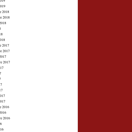
2019
2019
e 2018
e 2018
2018
8
18
2018
e 2017
e 2017
2017
re 2017
017
7
7
17
17
2017
2017
e 2016
2016
re 2016
16
016