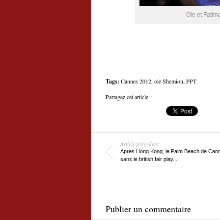
Ole et Fatim
Tags:
Cannes 2012
,
ole Shemion
,
PPT
Partagez cet article :
Article précédent
Apres Hong Kong, le Palm Beach de Can
sans le british fair play...
Publier un commentaire