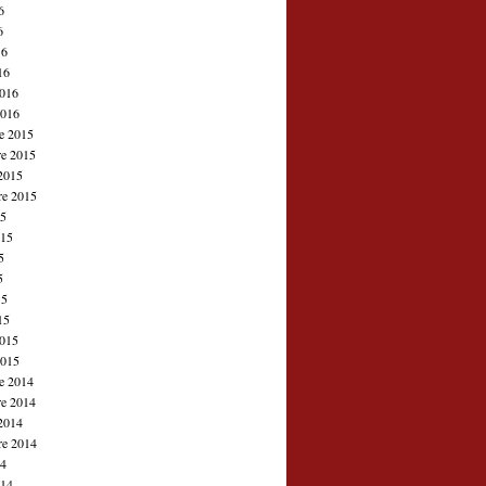
6
6
16
16
2016
2016
e 2015
e 2015
2015
re 2015
15
015
5
5
15
15
2015
2015
e 2014
e 2014
2014
re 2014
14
014