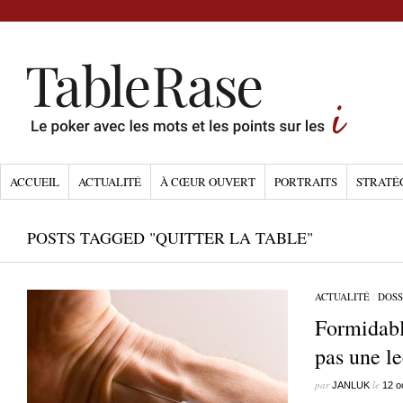
ACCUEIL
ACTUALITÉ
À CŒUR OUVERT
PORTRAITS
STRATÉ
POSTS TAGGED "QUITTER LA TABLE"
ACTUALITÉ
/
DOSS
Formidable
pas une l
par
le
JANLUK
12 o