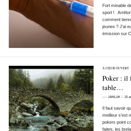
Fort minable de
sport ! Arrêton
comment tienne
jeunes ? J’ai e
émission sur C
À CŒUR OUVERT
Poker : il 
table…
par
le
JANLUK
15 a
Il faut savoir q
meilleur s’est r
pokers point co
faites, les brel