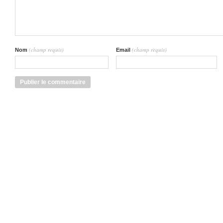
(champ requis)
(champ requis)
Nom
Email